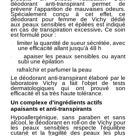
déodorant anti-transpirant permet de
prévenir l'apparition de mauvaises odeurs.
Spécialement conçu à cet effet, ce
déodorant pour femme de Vichy dédié
aux
peaux sensibles
et épilées est indiqué
en cas de
transpiration excessive
.
Ce soin
est formulé pour :
limiter la quantité de
sueur
sécrétée, avec
·
une efficacité allant jusqu'à 48 h
apaiser les peaux sensibles
ou ayant
·
subi une épilation
rafraîchir et parfumer
la peau
·
Le déodorant anti-transpirant élaboré par le
laboratoire Vichy a fait l'objet de tests
dermatologiques qui ont prouvé son
efficacité et sa très haute tolérance.
Un complexe d'ingrédients actifs
apaisants et anti-transpirants
Hypoallergénique, sans paraben et
sans
alcool
, le
déodorant
en roll-on de Vichy pour
les peaux sensibles respecte l'équilibre
cutané et la fragilité des peaux les plus