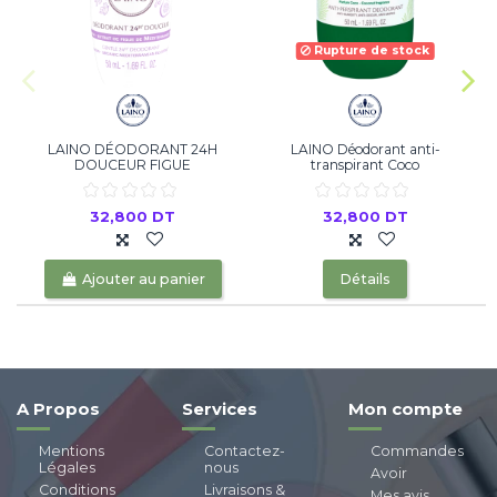
Rupture de stock
LAINO DÉODORANT 24H
LAINO Déodorant anti-
DOUCEUR FIGUE
transpirant Coco
32,800 DT
32,800 DT
Ajouter au panier
Détails
A Propos
Services
Mon compte
Mentions
Contactez-
Commandes
Légales
nous
Avoir
Conditions
Livraisons &
Mes avis