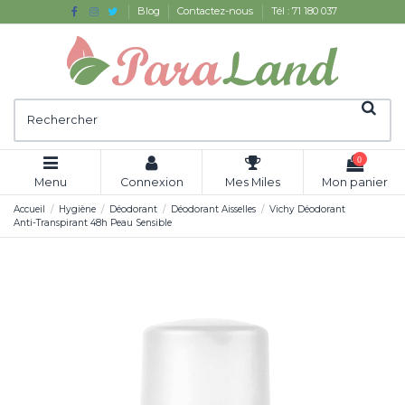
Blog
Contactez-nous
Tél : 71 180 037
0
Menu
Connexion
Mes Miles
Mon panier
Accueil
Hygiène
Déodorant
Déodorant Aisselles
Vichy Déodorant
Anti-Transpirant 48h Peau Sensible