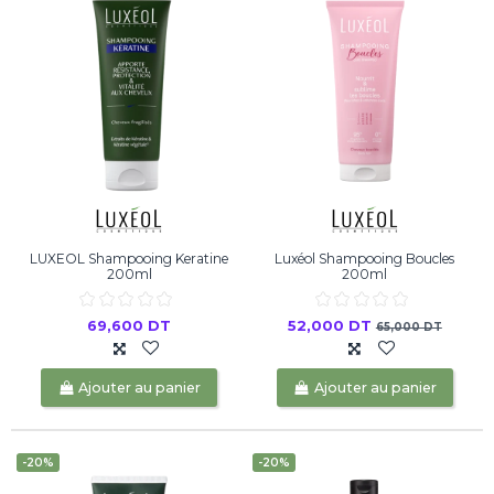
LUXEOL Shampooing Keratine
Luxéol Shampooing Boucles
200ml
200ml
69,600 DT
52,000 DT
65,000 DT
Ajouter au panier
Ajouter au panier
-20%
-20%