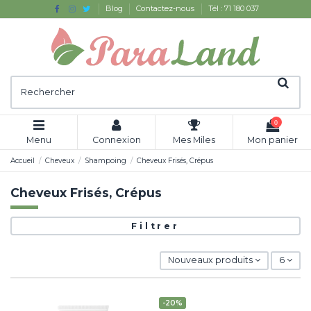
Blog
Contactez-nous
Tél : 71 180 037
0
Menu
Connexion
Mes Miles
Mon panier
Accueil
Cheveux
Shampoing
Cheveux Frisés, Crépus
Cheveux Frisés, Crépus
Filtrer
Nouveaux produits
6
-20%