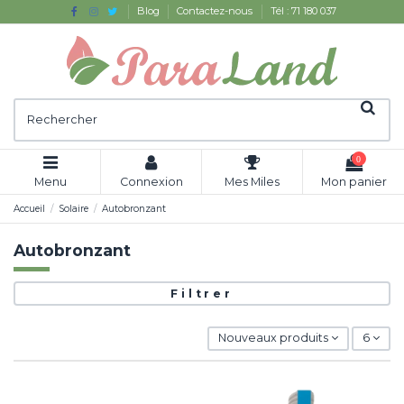
Blog
Contactez-nous
Tél : 71 180 037
0
Menu
Connexion
Mes Miles
Mon panier
Accueil
Solaire
Autobronzant
Autobronzant
Filtrer
Nouveaux produits
6