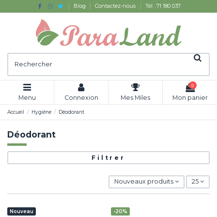
Blog
Contactez-nous
Tél : 71 180 037
0
Menu
Connexion
Mes Miles
Mon panier
Accueil
Hygiène
Déodorant
Déodorant
Filtrer
Nouveaux produits
25
Nouveau
-20%