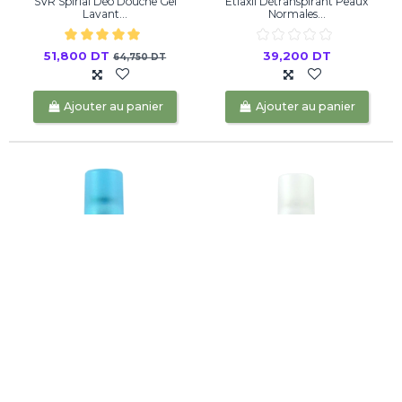
SVR Spirial Déo Douche Gel
Etiaxil Détranspirant Peaux
Lavant...
Normales...
51,800 DT
39,200 DT
64,750 DT
Ajouter au panier
Ajouter au panier
ETIAXIL DEODORANT ANTI-
Etiaxil Déodorant Douceur 48h
TRANSPIRANT...
Aérosol...