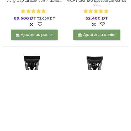
Vichy Capital Soleil Anti-Taches...
VICHY Crème onctueuse perfectrice
de...
89,600 DT
62,400 DT
112,000 DT
Ajouter au panier
Ajouter au panier
Vichy Dermablend 3D Correction
Vichy Dermablend 3D Correction
Fond...
Fond...