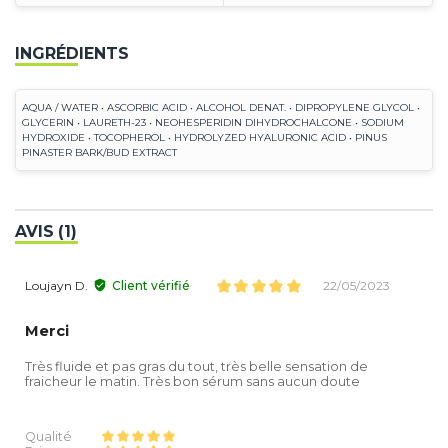
INGRÉDIENTS
AQUA / WATER • ASCORBIC ACID • ALCOHOL DENAT. • DIPROPYLENE GLYCOL •
GLYCERIN • LAURETH-23 • NEOHESPERIDIN DIHYDROCHALCONE • SODIUM
HYDROXIDE • TOCOPHEROL • HYDROLYZED HYALURONIC ACID • PINUS
PINASTER BARK/BUD EXTRACT
AVIS (1)
Loujayn D.
Client vérifié
22/05/2023
Merci
Très fluide et pas gras du tout, très belle sensation de
fraicheur le matin. Très bon sérum sans aucun doute
Qualité