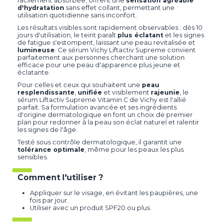
facilement absorbée, offrent une
sensation agréable
d'hydratation
sans effet collant, permettant une
utilisation quotidienne sans inconfort.
Les résultats visibles sont rapidement observables : dès 10
jours d'utilisation, le teint paraît
plus éclatant
et les signes
de fatigue s'estompent, laissant une peau revitalisée et
lumineuse
. Ce sérum Vichy Liftactiv Supreme convient
parfaitement aux personnes cherchant une solution
efficace pour une peau d'apparence plus jeune et
éclatante.
Pour celles et ceux qui souhaitent une
peau
resplendissante
,
unifiée
et visiblement
rajeunie
, le
sérum Liftactiv Supreme Vitamin C de Vichy est l'allié
parfait. Sa formulation avancée et ses ingrédients
d'origine dermatologique en font un choix de premier
plan pour redonner à la peau son éclat naturel et ralentir
les signes de l'âge.
Testé sous contrôle dermatologique, il garantit une
tolérance optimale
, même pour les peaux les plus
sensibles.
Comment l'utiliser ?
Appliquer sur le visage, en évitant les paupières, une
fois par jour.
Utiliser avec un produit SPF20 ou plus.