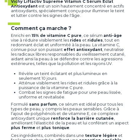
Vichy Liftactiv Supreme Vitamin C Sérum Éclat
Antioxydant
est un soin hautement concentré en actifs
antioxydants, spécialement conçu pour illuminer le teint
et lutter contre les signes de l'âge.
Comment ça marche ?
Enrichi en
15% de vitamine C pure
, ce sérum
anti-âge
vise à réduire visiblement les
rides
et
ridules
, tout en
redonnant éclat et uniformité à la peau. La vitamine C,
connue pour son puissant
effet antioxydant
, neutralise
les radicaux libres responsables du vieillissement cutané,
aidant ainsi la peau à se défendre contre les agressions
extérieures, telles que la pollution et les rayons UV.
Révèle un teint éclatant et plus lumineux en
seulement 10 jours.
Atténue visiblement les rides et ridules grâce à la
puissance de la vitamine C pure.
Combat les signes de fatigue pour une peau lissée,
uniforme et revitalisée.
Formulé
sans parfum
, ce sérum est idéal pour tous les
types de peau, y compris les peaux sensibles. Grâce à
l'ajout de polyphénols et de vitamine E, ce complexe
antioxydant unique
renforce la barrière cutanée
,
améliorant l'élasticité de la peau et lui conférant un aspect
plus ferme
et
plus tonique
.
Ces ingrédients, combinés dans une
texture légère
et