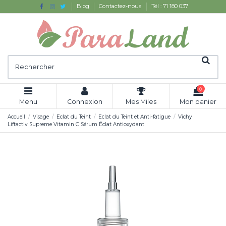
Blog
Contactez-nous
Tél : 71 180 037
0
Menu
Connexion
Mes Miles
Mon panier
Accueil
Visage
Eclat du Teint
Eclat du Teint et Anti-fatigue
Vichy
Liftactiv Supreme Vitamin C Sérum Éclat Antioxydant