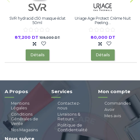
SVR hydracid c50 masque éclat
Uriage Age Protect Crème Nuit
50ml
Peeling...
87,200 DT
80,000 DT
109,000 DT
Détails
Détails
A Propos
Services
Mon compte
Mentions
Contactez-
Commandes
Légales
nous
Avoir
Conditions
Livraisons &
Mes avis
Générales de
Retours
Vente
Politique de
Nos Magasins
Confidentialité
Nous suivre