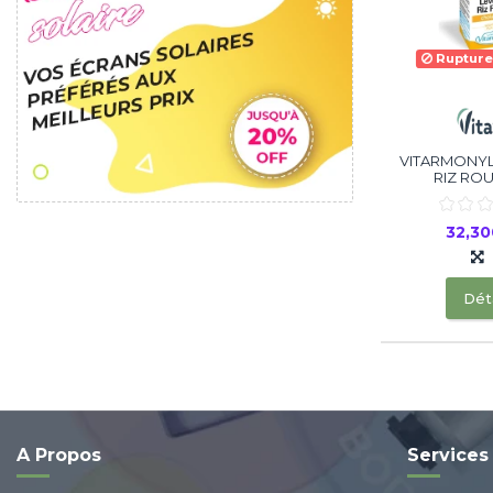
Rupture
VITARMONYL
RIZ ROUG
32,3
Déta
A Propos
Services