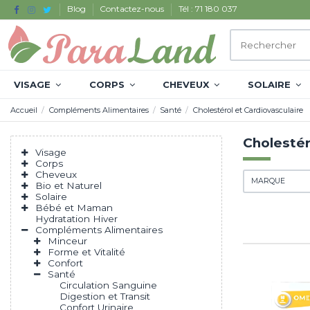
Blog
Contactez-nous
Tél : 71 180 037
VISAGE
CORPS
CHEVEUX
SOLAIRE
Accueil
Compléments Alimentaires
Santé
Cholestérol et Cardiovasculaire
Cholestér
Visage
Corps
Cheveux
MARQUE
Bio et Naturel
Solaire
Bébé et Maman
Hydratation Hiver
Compléments Alimentaires
Minceur
Forme et Vitalité
Confort
Santé
Circulation Sanguine
Digestion et Transit
Confort Urinaire