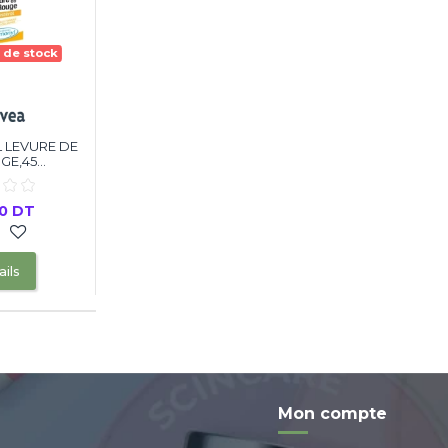
 de stock
 LEVURE DE
E,45...
00 DT
ils
Mon compte