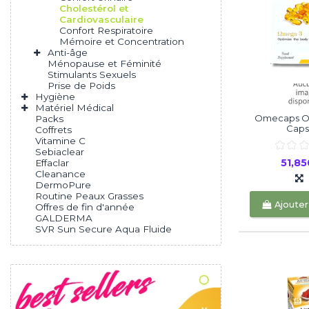
Cholestérol et
Cardiovasculaire
Confort Respiratoire
Mémoire et Concentration
Anti-âge
Ménopause et Féminité
Stimulants Sexuels
Prise de Poids
Hygiène
Matériel Médical
Omecaps O
Packs
Caps
Coffrets
Vitamine C
Sebiaclear
51,8
Effaclar
Cleanance
DermoPure
Routine Peaux Grasses
Ajouter
Offres de fin d'année
GALDERMA
SVR Sun Secure Aqua Fluide