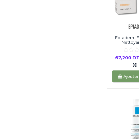
Eptaderm E
Nettoyan
67,200 D
Ajouter