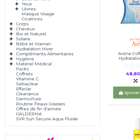
Yeux
Lèvres
Masque Visage
Cicatrices
Corps
Cheveux
Bio et Naturel
Solaire
Bébé et Maman
Hydratation Hiver
Avène Coff
Compléments Alimentaires
Hydratatio
Hygiène
Matériel Médical
Packs
48,8
Coffrets
Vitamine C
Sebiaclear
Effaclar
Ajouter
Cleanance
DermoPure
Routine Peaux Grasses
Offres de fin d'année
GALDERMA
SVR Sun Secure Aqua Fluide