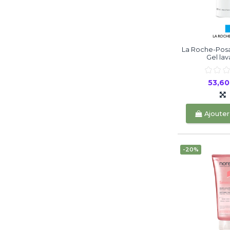
La Roche-Pos
Gel lav
53,6
Ajouter
-20%