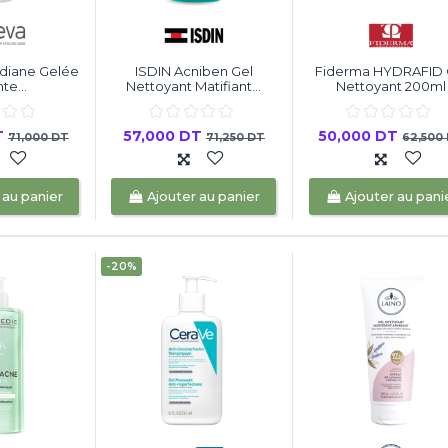
diane Gelée
ISDIN Acniben Gel
Fiderma HYDRAFID 
te...
Nettoyant Matifiant...
Nettoyant 200ml
T
57,000 DT
50,000 DT
71,000 DT
71,250 DT
62,500
 au panier
Ajouter au panier
Ajouter au pani
-20%