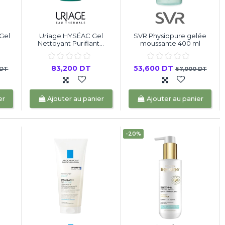
Gel
Uriage HYSÉAC Gel
SVR Physiopure gelée
Nettoyant Purifiant...
moussante 400 ml
83,200 DT
53,600 DT
 DT
67,000 DT
er
Ajouter au panier
Ajouter au panier
-20%