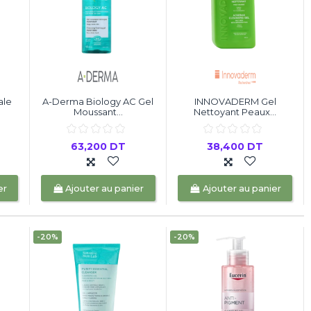
ale
A-Derma Biology AC Gel
INNOVADERM Gel
Moussant...
Nettoyant Peaux...
63,200 DT
38,400 DT
er
Ajouter au panier
Ajouter au panier
-20%
-20%