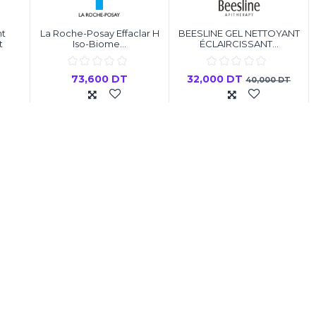
nt
La Roche-Posay Effaclar H
BEESLINE GEL NETTOYANT
t
Iso-Biome...
ÉCLAIRCISSANT...
73,600 DT
32,000 DT
40,000 DT
er
Ajouter au panier
Ajouter au panier
-35%