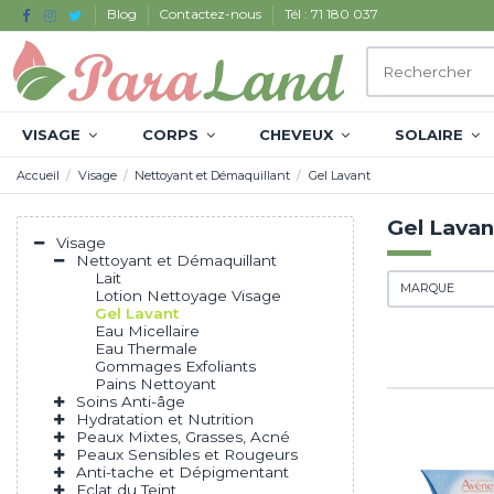
Blog
Contactez-nous
Tél : 71 180 037
VISAGE
CORPS
CHEVEUX
SOLAIRE
Accueil
Visage
Nettoyant et Démaquillant
Gel Lavant
Gel Lavan
Visage
Nettoyant et Démaquillant
Lait
MARQUE
Lotion Nettoyage Visage
Gel Lavant
Eau Micellaire
Eau Thermale
Gommages Exfoliants
Pains Nettoyant
Soins Anti-âge
Hydratation et Nutrition
Peaux Mixtes, Grasses, Acné
Peaux Sensibles et Rougeurs
Anti-tache et Dépigmentant
Eclat du Teint