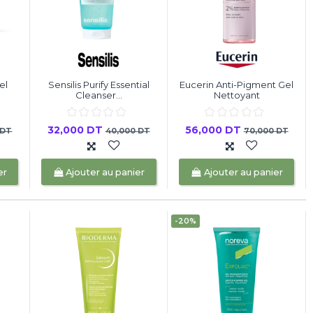
el
Sensilis Purify Essential
Eucerin Anti-Pigment Gel
Cleanser...
Nettoyant
32,000 DT
56,000 DT
 DT
40,000 DT
70,000 DT
er
Ajouter au panier
Ajouter au panier
-20%