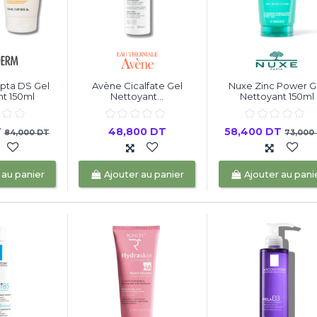
pta DS Gel
Avène Cicalfate Gel
Nuxe Zinc Power G
t 150ml
Nettoyant...
Nettoyant 150ml
T
48,800 DT
58,400 DT
84,000 DT
73,000
 au panier
Ajouter au panier
Ajouter au pani