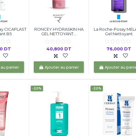
ay CICAPLAST
RONCEY HYDRASKIN HA
La Roche-Posay MEL
ant B5
GEL NETTOYANT...
Gel Nettoyant
00 DT
40,800 DT
76,000 DT
 au panier
Ajouter au panier
Ajouter au pani
-20%
-20%