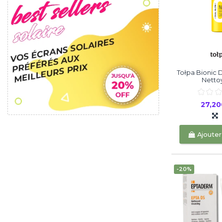
Tołpa Bionic 
Nettoy
27,2
Ajouter
-20%