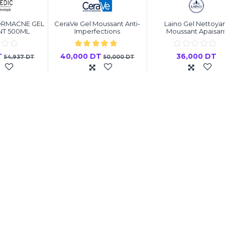
ORMACNE GEL
CeraVe Gel Moussant Anti-
Laino Gel Nettoya
NT 500ML
Imperfections
Moussant Apaisan
T
40,000 DT
36,000 DT
54,937 DT
50,000 DT
 au panier
Ajouter au panier
Ajouter au pani
-20%
-20%