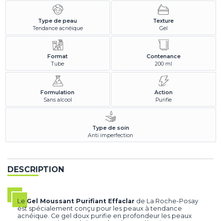
Type de peau
Texture
Tendance acnéique
Gel
Format
Contenance
Tube
200 ml
Formulation
Action
Sans alcool
Purifie
Type de soin
Anti imperfection
DESCRIPTION
Le
Gel Moussant Purifiant Effaclar
de La Roche-Posay
est spécialement conçu pour les peaux à tendance
acnéique. Ce gel doux purifie en profondeur les peaux