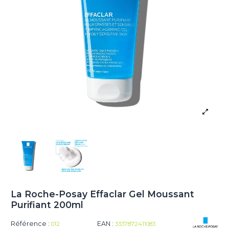
La Roche-Posay Effaclar Gel Moussant
Purifiant 200ml
Référence :
EAN :
012
3337872411083