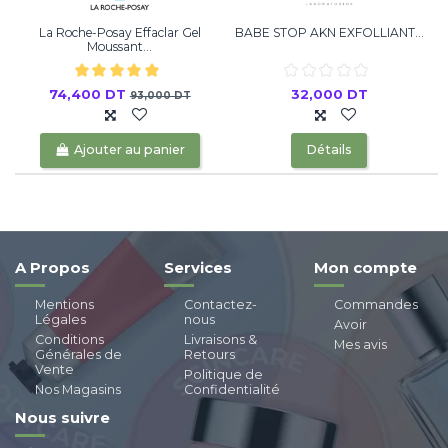
La Roche-Posay Effaclar Gel
BABE STOP AKN EXFOLLIANT...
Moussant...
74,400 DT
32,000 DT
93,000 DT
Ajouter au panier
Détails
A Propos
Services
Mon compte
Mentions
Contactez-
Commandes
Légales
nous
Avoir
Conditions
Livraisons &
Mes avis
Générales de
Retours
Vente
Politique de
Nos Magasins
Confidentialité
Nous suivre