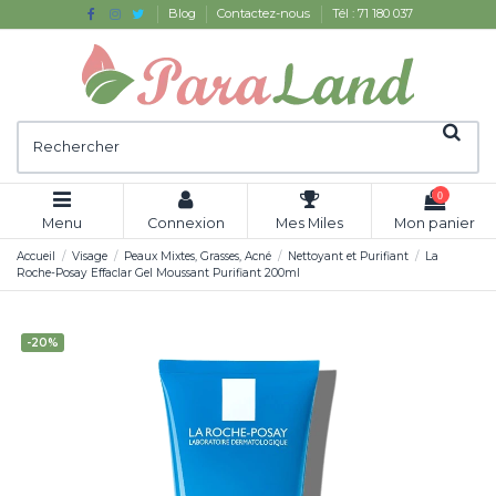
Blog
Contactez-nous
Tél : 71 180 037
0
Menu
Connexion
Mes Miles
Mon panier
Accueil
Visage
Peaux Mixtes, Grasses, Acné
Nettoyant et Purifiant
La
Roche-Posay Effaclar Gel Moussant Purifiant 200ml
-20%