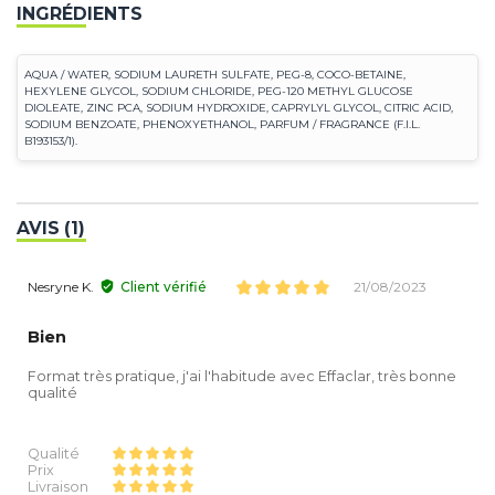
INGRÉDIENTS
AQUA / WATER, SODIUM LAURETH SULFATE, PEG-8, COCO-BETAINE,
HEXYLENE GLYCOL, SODIUM CHLORIDE, PEG-120 METHYL GLUCOSE
DIOLEATE, ZINC PCA, SODIUM HYDROXIDE, CAPRYLYL GLYCOL, CITRIC ACID,
SODIUM BENZOATE, PHENOXYETHANOL, PARFUM / FRAGRANCE (F.I.L.
B193153/1).
AVIS (1)
Nesryne K.
Client vérifié
21/08/2023
Bien
Format très pratique, j'ai l'habitude avec Effaclar, très bonne
qualité
Qualité
Prix
Livraison