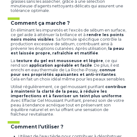
grasses sans les assécher, grâce à une sélection
minutieuse d'agents nettoyants délicats qui assurent une
tolérance optimale.
Comment ça marche ?
En éliminant les impuretés et l'excès de sébum en surface,
ce gel aide à atténuer la brillance et à
rendre les points
noirs moins visibles
. Sa formule spécifique contrôle la
production excessive de sébum, contribuant ainsi à
prévenir les éruptions cutanées. Après utilisation,
la peau
est laissée propre, rafraîchie et matifiée
.
La
texture du gel est mousseuse et légère
, ce qui
rend son
application agréable et facile
. De plus, il est
enrichi en eau thermale de La Roche-Posay,
connue
pour ses propriétés apaisantes et anti-irritantes
.
Cela en fait un choix idéal même pour les peaux sensibles.
Utilisé régulièrement, ce gel moussant purifiant
contribue
à maintenir la clarté de la peau, à réduire les
imperfections et à favoriser un teint plus uniforme
.
Avec Effaclar Gel Moussant Purifiant, prenez soin de votre
peau à tendance acnéique tout en préservant son
équilibre naturel et en lui offrant une sensation de
fraîcheur revitalisante.
Comment l'utiliser ?
Utilisez de l'eau tiède pour contribuer à désobstruer