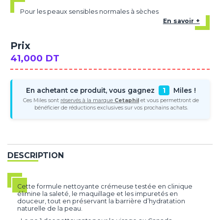
Pour les peaux sensibles normales à sèches
En savoir +
Prix
41,000 DT
En achetant ce produit, vous gagnez
1
Miles !
Ces Miles sont
réservés à la marque
Cetaphil
et vous permettront de
bénéficier de réductions exclusives sur vos prochains achats.
DESCRIPTION
Cette formule nettoyante crémeuse testée en clinique
élimine la saleté, le maquillage et les impuretés en
douceur, tout en préservant la barrière d’hydratation
naturelle de la peau.