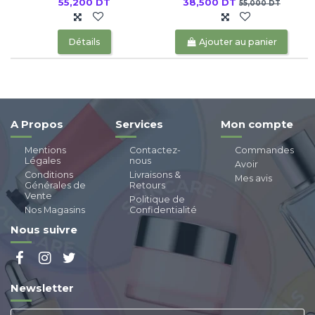
55,200 DT
38,500 DT
55,000 DT
Détails
Ajouter au panier
A Propos
Services
Mon compte
Mentions
Contactez-
Commandes
Légales
nous
Avoir
Conditions
Livraisons &
Mes avis
Générales de
Retours
Vente
Politique de
Nos Magasins
Confidentialité
Nous suivre
Newsletter