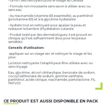
• Le no 1 des nettoyants pour le visage au Canada
• Formule non moussante sans savon à utiliser avec ou
sans eau
• Au niacinamide (vitamine B3 essentielle), au panthénol
(provitamine B5) et à la glycérine hydratante
• Hydrate tout en nettoyant pour apaiser la peau et
restaurer la barrière d’hydratation cutanée
• Produit testé par des dermatologues; il est prouvé en
clinique qu’il est suffisamment doux pour les peaux
sensibles
Conseils d'utilisation:
appliquer sur un visage sec et nettoyer le visage et les
yeux.
La lotion nettoyante Cetaphil peut être utilisée avec ou
sans rinçage.
Eau, glycérine, alcool cétéarylique, benzoate de sodium,
cocoyl iséthionate de sodium, gomme xanthane,
panthénol, acide citrique, niacinamide, pantolactone. FIL
1747.V00
CE PRODUIT EST AUSSI DISPONIBLE EN PACK