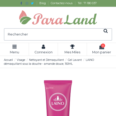
Blog
Contactez-nous
Tél : 71 180 037
0
Menu
Connexion
Mes Miles
Mon panier
Accueil
Visage
Nettoyant et Démaquillant
Gel Lavant
LAINO
démaquillant sous la douche - amande douce, 150ML