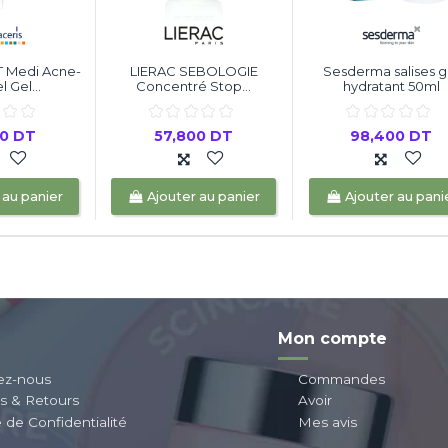
T Medi Acne-
LIERAC SEBOLOGIE
Sesderma salises g
 Gel...
Concentré Stop...
hydratant 50ml
00 DT
57,800 DT
98,400 DT
 au panier
Ajouter au panier
Ajouter au pani
Mon compte
ez-nous
Commandes
ns & Retours
Avoir
e de Confidentialité
Mes avis