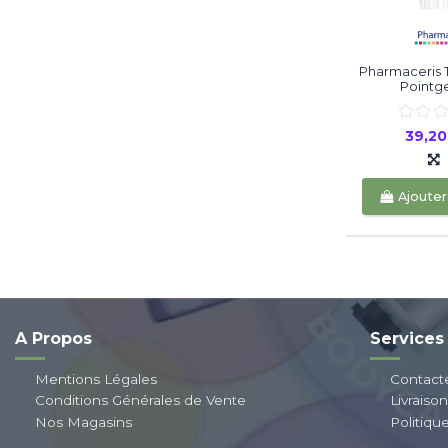
Pharmaceris 
Pointgel
39,2
Ajouter
A Propos
Services
Mentions Légales
Contact
Conditions Générales de Vente
Livraiso
Nos Magasins
Politiqu