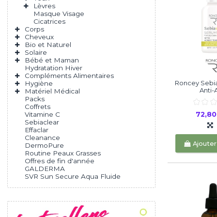
Lèvres
Masque Visage
Cicatrices
Corps
Cheveux
Bio et Naturel
Solaire
Bébé et Maman
Hydratation Hiver
Compléments Alimentaires
Roncey Sebi
Hygiène
Anti-
Matériel Médical
Packs
Coffrets
72,8
Vitamine C
Sebiaclear
Effaclar
Cleanance
Ajouter
DermoPure
Routine Peaux Grasses
Offres de fin d'année
GALDERMA
SVR Sun Secure Aqua Fluide