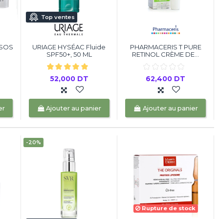
Top ventes
 SOS
URIAGE HYSÉAC Fluide
PHARMACERIS T PURE
SPF50+, 50 ML
RETINOL CRÈME DE...
52,000 DT
62,400 DT
er
Ajouter au panier
Ajouter au panier
-20%
Rupture de stock