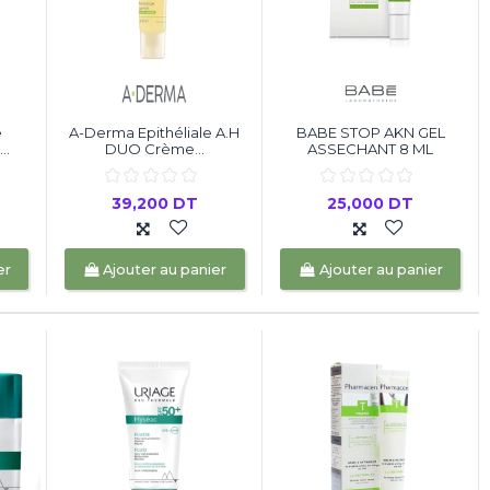
e
A-Derma Epithéliale A.H
BABE STOP AKN GEL
..
DUO Crème...
ASSECHANT 8 ML
39,200 DT
25,000 DT
er
Ajouter au panier
Ajouter au panier