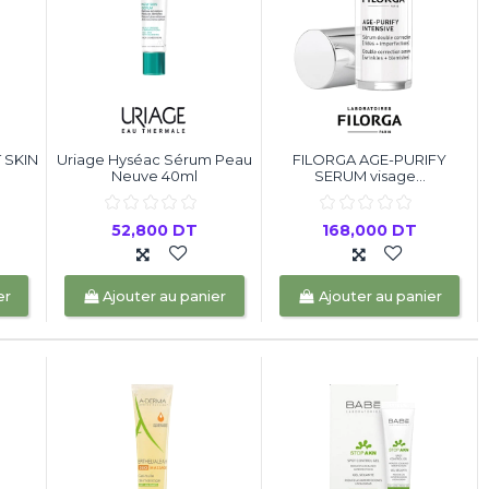
 SKIN
Uriage Hyséac Sérum Peau
FILORGA AGE-PURIFY
Neuve 40ml
SERUM visage...
52,800 DT
168,000 DT
er
Ajouter au panier
Ajouter au panier