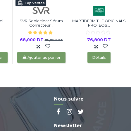
Top ventes
el
SVR Sebiaclear Sérum
MARTIDERM THE ORIGINALS
Correcteur...
PROTEOS...
68,000 DT
76,800 DT
85,000 DT
er
Ajouter au panier
Détails
Nous suivre
Newsletter