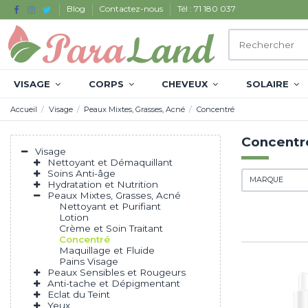
Blog
Contactez-nous
Tél : 71 180 037
VISAGE
CORPS
CHEVEUX
SOLAIRE
Accueil
Visage
Peaux Mixtes, Grasses, Acné
Concentré
Concentr
Visage
Nettoyant et Démaquillant
Soins Anti-âge
MARQUE
Hydratation et Nutrition
Peaux Mixtes, Grasses, Acné
Nettoyant et Purifiant
Lotion
Crème et Soin Traitant
Concentré
Maquillage et Fluide
Pains Visage
Peaux Sensibles et Rougeurs
Anti-tache et Dépigmentant
Eclat du Teint
Yeux