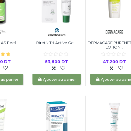
 AS Peel
Biretix Tri-Active Gel...
DERMACARE PURENET
LOTION...
00 DT
53,600 DT
47,200 DT
 au panier
Ajouter au panier
Ajouter au pani