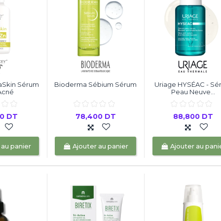
aSkin Sérum
Bioderma Sébium Sérum
Uriage HYSÉAC - Sé
Acné
Peau Neuve...
00 DT
78,400 DT
88,800 DT
 au panier
Ajouter au panier
Ajouter au pani