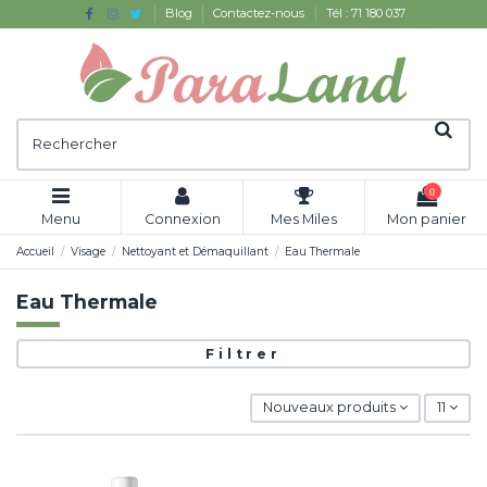
Blog
Contactez-nous
Tél : 71 180 037
0
Menu
Connexion
Mes Miles
Mon panier
Accueil
Visage
Nettoyant et Démaquillant
Eau Thermale
Eau Thermale
Filtrer
Nouveaux produits
11