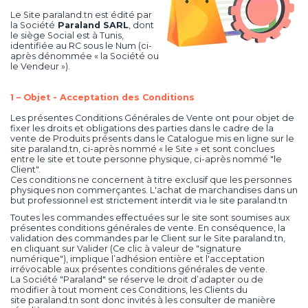
Le Site paraland.tn est édité par
la Société
Paraland SARL
, dont
le siège Social est à Tunis,
identifiée au RC sous le Num (ci-
après dénommée « la Société ou
le Vendeur »).
1 – Objet - Acceptation des Conditions
Les présentes Conditions Générales de Vente ont pour objet de
fixer les droits et obligations des parties dans le cadre de la
vente de Produits présents dans le Catalogue mis en ligne sur le
site paraland.tn, ci-après nommé « le Site » et sont conclues
entre le site et toute personne physique, ci-après nommé "le
Client".
Ces conditions ne concernent à titre exclusif que les personnes
physiques non commerçantes. L'achat de marchandises dans un
but professionnel est strictement interdit via le site paraland.tn
Toutes les commandes effectuées sur le site sont soumises aux
présentes conditions générales de vente. En conséquence, la
validation des commandes par le Client sur le Site paraland.tn,
en cliquant sur Valider (Ce clic à valeur de "signature
numérique"), implique l’adhésion entière et l'acceptation
irrévocable aux présentes conditions générales de vente.
La Société "Paraland" se réserve le droit d’adapter ou de
modifier à tout moment ces Conditions, les Clients du
site paraland.tn sont donc invités à les consulter de manière