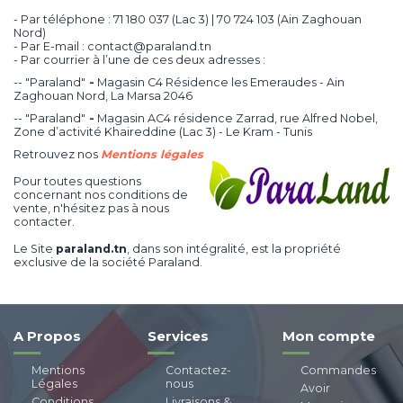
- Par téléphone : 71 180 037 (Lac 3) | 70 724 103 (Ain Zaghouan
Nord)
- Par E-mail : contact@paraland.tn
- Par courrier à l’une de ces deux adresses :
-- "Paraland"
-
Magasin C4 Résidence les Emeraudes - Ain
Zaghouan Nord, La Marsa 2046
-- "Paraland"
-
Magasin AC4 résidence Zarrad, rue Alfred Nobel,
Zone d’activité Khaireddine (Lac 3) - Le Kram - Tunis
Retrouvez nos
Mentions légales
Pour toutes questions
concernant nos conditions de
vente, n'hésitez pas à nous
contacter.
Le Site
paraland.tn
, dans son intégralité, est la propriété
exclusive de la société Paraland.
A Propos
Services
Mon compte
Mentions
Contactez-
Commandes
Légales
nous
Avoir
Conditions
Livraisons &