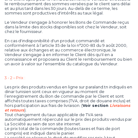
le remboursement des sommes versées par le client sans délai
et au plus tard dans les 30 jours. Au-delà de ce terme, les
sommes sont productives d'intérêts au taux légal.
Le Vendeur s'engage à honorer les Bons de Commande reçus
dans la limite des stocks disponibles soit chez le Vendeur, soit
chez le fournisseur.
En cas d'indisponibilité d'un produit commandé et
conformément à l’article 35 de la loi n°200-83 du 9 août 2000,
relative aux échanges et au commerce électronique, le
Vendeur s'engage à en informer le Client dès qu'il en a
connaissance et proposera au Client le remboursement ou bien
un avoir à valoir sur l'ensemble du catalogue du Vendeur.
3 - 2 – Prix :
Les prix des produits vendus en ligne sur paraland.tn indiqués en
dinar tunisien sont ceux en vigueur au moment de
l’enregistrement du Bon de commande par le Client et sont
affichés toutes taxes comprises (TVA, droit de douane inclus) et
hors participation aux frais de livraison. (
Voir section
Livraisons
et retours
).
Tout changement du taux applicable de TVA sera
automatiquement répercuté sur le prix des produits vendus par
La Société au sein de son site internet.
Le prix total de la commande (toutes taxes et frais de port
compris) est indiqué dans le panier.
La société se réserve le droit de modifier ses prix à tout