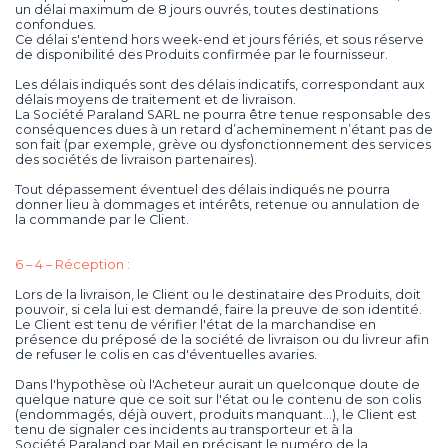
un délai maximum de 8 jours ouvrés, toutes destinations
confondues.
Ce délai s'entend hors week-end et jours fériés, et sous réserve
de disponibilité des Produits confirmée par le fournisseur.
Les délais indiqués sont des délais indicatifs, correspondant aux
délais moyens de traitement et de livraison.
La Société Paraland SARL ne pourra être tenue responsable des
conséquences dues à un retard d’acheminement n’étant pas de
son fait (par exemple, grève ou dysfonctionnement des services
des sociétés de livraison partenaires).
Tout dépassement éventuel des délais indiqués ne pourra
donner lieu à dommages et intérêts, retenue ou annulation de
la commande par le Client.
6 – 4 – Réception :
Lors de la livraison, le Client ou le destinataire des Produits, doit
pouvoir, si cela lui est demandé, faire la preuve de son identité.
Le Client est tenu de vérifier l'état de la marchandise en
présence du préposé de la société de livraison ou du livreur afin
de refuser le colis en cas d'éventuelles avaries.
Dans l'hypothèse où l'Acheteur aurait un quelconque doute de
quelque nature que ce soit sur l'état ou le contenu de son colis
(endommagés, déjà ouvert, produits manquant…), le Client est
tenu de signaler ces incidents au transporteur et à la
Société Paraland par Mail en précisant le numéro de la