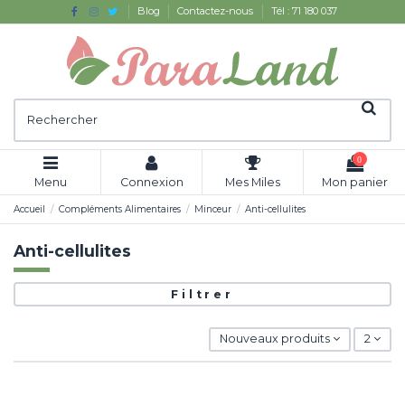
Blog
Contactez-nous
Tél : 71 180 037
0
Menu
Connexion
Mes Miles
Mon panier
Accueil
Compléments Alimentaires
Minceur
Anti-cellulites
Anti-cellulites
Filtrer
Nouveaux produits
2