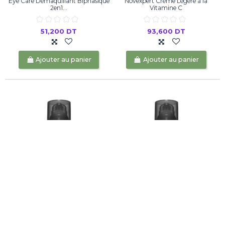
Eye Care Démaquillant Biphasique
Novexpert Crème Légère à la
2en1...
Vitamine C
51,200 DT
93,600 DT
Ajouter au panier
Ajouter au panier
Dr Irena Eris Platinum Men Age
Dr Irena Eris Platinum Men Skin...
Power...