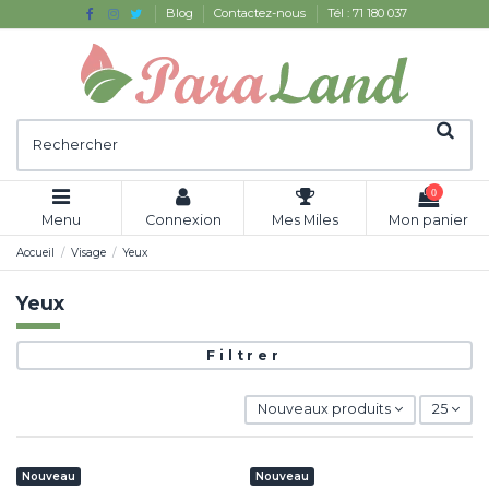
Blog
Contactez-nous
Tél : 71 180 037
0
Menu
Connexion
Mes Miles
Mon panier
Accueil
Visage
Yeux
Yeux
Filtrer
Nouveaux produits
25
Nouveau
Nouveau