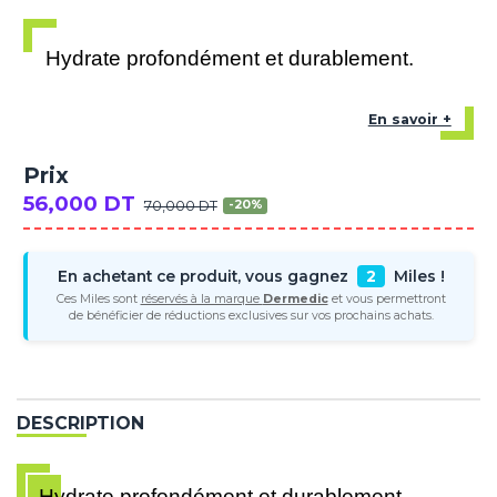
Hydrate profondément et durablement.
En savoir +
Prix
56,000 DT
70,000 DT
-20%
En achetant ce produit, vous gagnez
2
Miles !
Ces Miles sont
réservés à la marque
Dermedic
et vous permettront
de bénéficier de réductions exclusives sur vos prochains achats.
DESCRIPTION
Hydrate profondément et durablement.