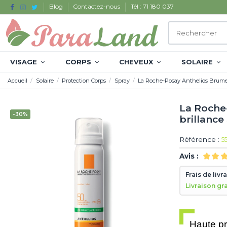
Blog
Contactez-nous
Tél : 71 180 037
VISAGE
CORPS
CHEVEUX
SOLAIRE
Accueil
Solaire
Protection Corps
Spray
La Roche-Posay Anthelios Brume 
La Roche
-30%
brillance
Référence :
5
Avis :
Frais de livr
Livraison gr
Haute pr