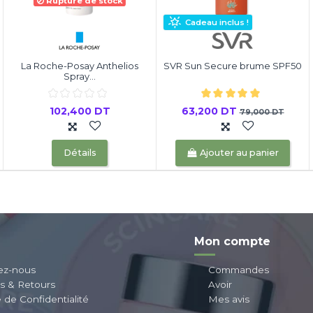
Rupture de stock
Cadeau inclus !
La Roche-Posay Anthelios
SVR Sun Secure brume SPF50
Spray...
102,400 DT
63,200 DT
79,000 DT
Détails
Ajouter au panier
Mon compte
ez-nous
Commandes
ns & Retours
Avoir
e de Confidentialité
Mes avis