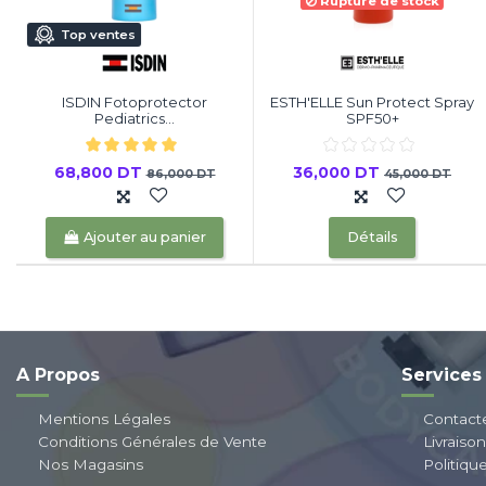
Rupture de stock
Top ventes
ISDIN Fotoprotector
ESTH'ELLE Sun Protect Spray
Pediatrics...
SPF50+
68,800 DT
36,000 DT
86,000 DT
45,000 DT
Ajouter au panier
Détails
A Propos
Services
Mentions Légales
Contact
Conditions Générales de Vente
Livraiso
Nos Magasins
Politiqu