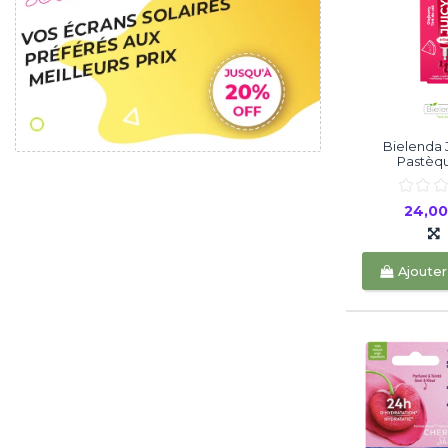
Bielenda J
Pastèqu
24,0
Ajouter