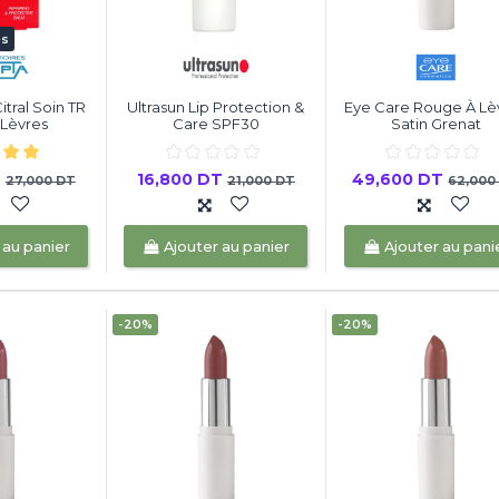
es
itral Soin TR
Ultrasun Lip Protection &
Eye Care Rouge À Lè
Lèvres
Care SPF30
Satin Grenat
T
16,800 DT
49,600 DT
27,000 DT
21,000 DT
62,000
 au panier
Ajouter au panier
Ajouter au pani
-20%
-20%