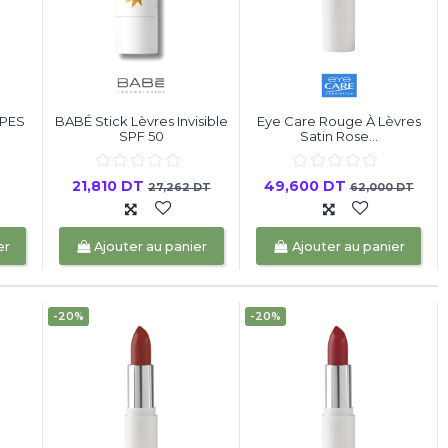
RPES
BABÉ Stick Lèvres Invisible
Eye Care Rouge À Lèvres
SPF 50
Satin Rose...
21,810 DT
49,600 DT
27,262 DT
62,000 DT
er
Ajouter au panier
Ajouter au panier
-20%
-20%