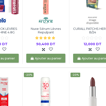
ICK LEVRES
Nuxe Sérum Lèvres
CURALL PATCHS HE
HINE 4.8G
Repulpant
B/24
00 DT
50,400 DT
12,000 DT
 au panier
Ajouter au panier
Ajouter au pani
-20%
-20%