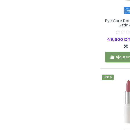
Eye Care Rou
Satin 
49,600 D
Ajouter
-20%