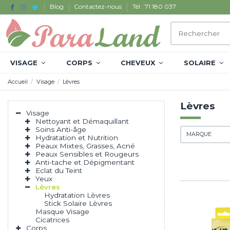
Blog
Contactez-nous
Tél : 71 180 037
VISAGE
CORPS
CHEVEUX
SOLAIRE
Accueil
Visage
Lèvres
Lèvres
Visage
Nettoyant et Démaquillant
Soins Anti-âge
MARQUE
Hydratation et Nutrition
Peaux Mixtes, Grasses, Acné
Peaux Sensibles et Rougeurs
Anti-tache et Dépigmentant
Eclat du Teint
Yeux
Lèvres
Hydratation Lèvres
Stick Solaire Lèvres
Masque Visage
Cicatrices
Corps