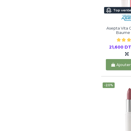
Top vent
Asepta Vita C
Baume 
21,600 D
Ajouter
-20%