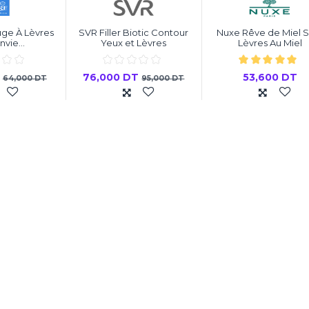
ge À Lèvres
SVR Filler Biotic Contour
Nuxe Rêve de Miel S
nvie...
Yeux et Lèvres
Lèvres Au Miel
T
76,000 DT
53,600 DT
64,000 DT
95,000 DT
 au panier
Ajouter au panier
Ajouter au pani