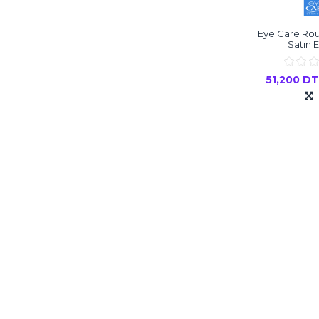
Eye Care Rou
Satin E
51,200 D
Ajouter