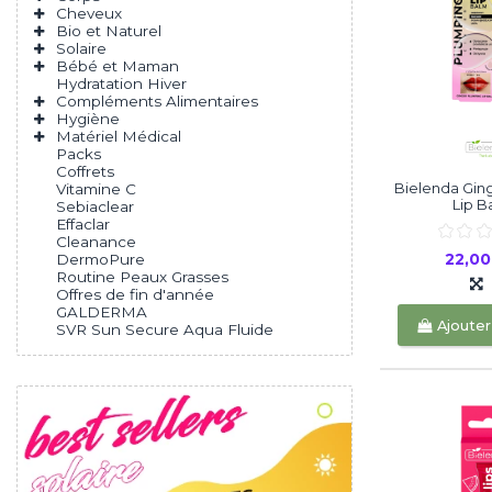
Cheveux
Bio et Naturel
Solaire
Bébé et Maman
Hydratation Hiver
Compléments Alimentaires
Hygiène
Matériel Médical
Packs
Coffrets
Bielenda Gin
Vitamine C
Lip Ba
Sebiaclear
Effaclar
Cleanance
22,0
DermoPure
Routine Peaux Grasses
Offres de fin d'année
GALDERMA
Ajouter
SVR Sun Secure Aqua Fluide