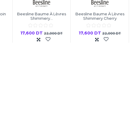
oin
Beesline Baume À Lèvres
Beesline Baume À Lèvres
Shimmery...
Shimmery Cherry
17,600 DT
17,600 DT
22,000 DT
22,000 DT
er
Ajouter au panier
Ajouter au panier