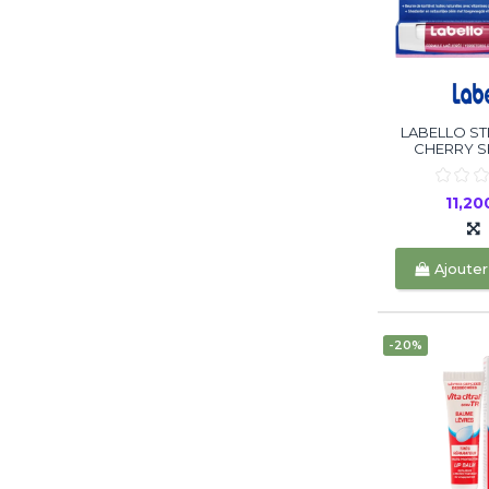
LABELLO ST
CHERRY S
11,2
Ajouter
-20%