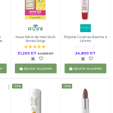
e
Nuxe Rêve de Miel Stick
Phytéal Cicamax Baume à
...
lèvres 2x4gr
Lèvres
51,200 DT
24,800 DT
64,000 DT
er
Ajouter au panier
Ajouter au panier
-20%
-20%