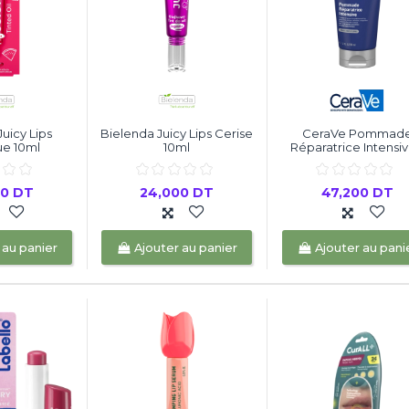
uicy Lips
Bielenda Juicy Lips Cerise
CeraVe Pommad
e 10ml
10ml
Réparatrice Intensive
00 DT
24,000 DT
47,200 DT
 au panier
Ajouter au panier
Ajouter au pani