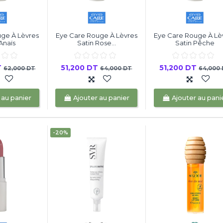
ge À Lèvres
Eye Care Rouge À Lèvres
Eye Care Rouge À Lè
Anaïs
Satin Rose...
Satin Pêche
T
51,200 DT
51,200 DT
62,000 DT
64,000 DT
64,000
 au panier
Ajouter au panier
Ajouter au pani
-20%