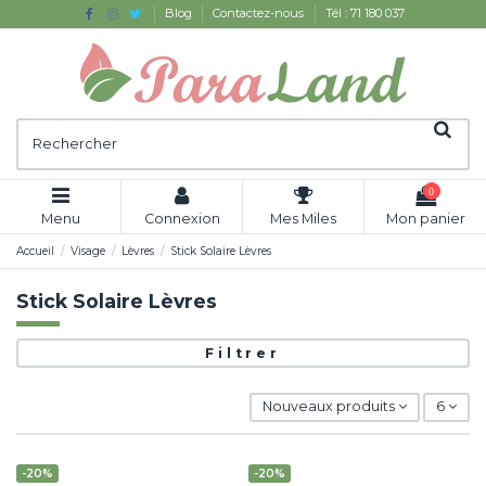
Blog
Contactez-nous
Tél : 71 180 037
0
Menu
Connexion
Mes Miles
Mon panier
Accueil
Visage
Lèvres
Stick Solaire Lèvres
Stick Solaire Lèvres
Filtrer
Nouveaux produits
6
-20%
-20%