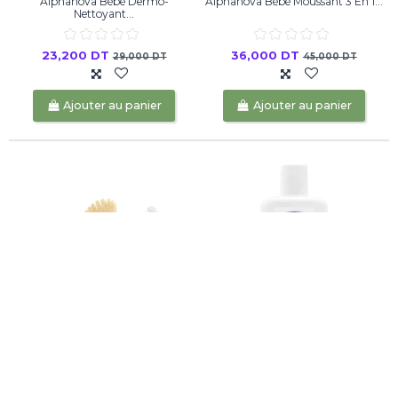
Alphanova Bébé Dermo-
Alphanova Bébé Moussant 3 En 1...
Nettoyant...
23,200 DT
36,000 DT
29,000 DT
45,000 DT
Ajouter au panier
Ajouter au panier
NUK Bébé Brosse et Peigne Couleur
Chicco Baby Moments
Shampooing Bébé...