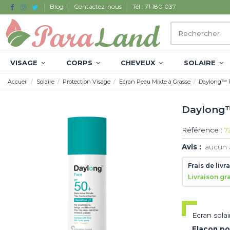
Blog
Contactez-nous
Tél : 71 180 037
VISAGE
CORPS
CHEVEUX
SOLAIRE
Accueil
Solaire
Protection Visage
Ecran Peau Mixte à Grasse
Daylong™ F
Daylong™
Référence :
7
Avis :
aucun 
Frais de livr
Livraison gr
Ecran solai
Flacon p