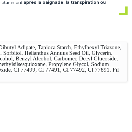
t, notamment
après la baignade, la transpiration ou
utyl Adipate, Tapioca Starch, Ethylhexyl Triazone,
 Sorbitol, Helianthus Annuus Seed Oil, Glycerin,
lcohol, Benzyl Alcohol, Carbomer, Decyl Glucoside,
ymethylsilsesquioxane, Propylene Glycol, Sodium
xide, CI 77499, CI 77491, CI 77492, CI 77891. Fil