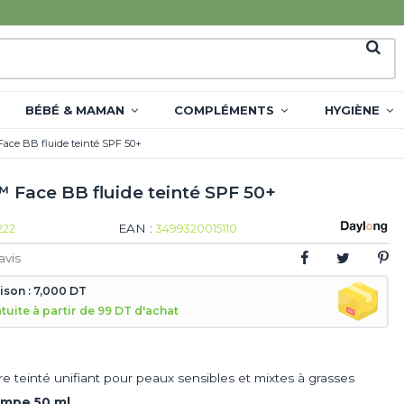
BÉBÉ & MAMAN
COMPLÉMENTS
HYGIÈNE
ace BB fluide teinté SPF 50+
 Face BB fluide teinté SPF 50+
EAN :
222
3499320015110
avis
aison : 7,000 DT
atuite à partir de 99 DT d'achat
re teinté unifiant pour peaux sensibles et mixtes à grasses
ompe 50 ml