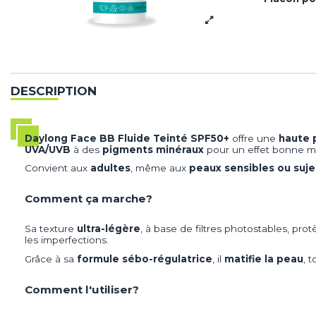
DESCRIPTION
Daylong Face BB Fluide Teinté SPF50+
offre une
haute 
UVA/UVB
à des
pigments minéraux
pour un effet bonne mi
Convient aux
adultes
, même aux
peaux sensibles ou suj
Comment ça marche?
Sa texture
ultra-légère
, à base de filtres photostables, pr
les imperfections.
Grâce à sa
formule sébo-régulatrice
, il
matifie la peau
, 
Comment l'utiliser?