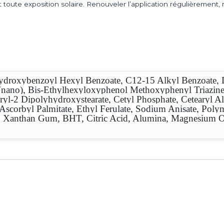
 toute exposition solaire. Renouveler l’application régulièremen
roxybenzoyl Hexyl Benzoate, C12-15 Alkyl Benzoate, Dib
(nano), Bis-Ethylhexyloxyphenol Methoxyphenyl Triazine,
ryl-2 Dipolyhydroxystearate, Cetyl Phosphate, Cetearyl A
Ascorbyl Palmitate, Ethyl Ferulate, Sodium Anisate, Pol
ct, Xanthan Gum, BHT, Citric Acid, Alumina, Magnesium O