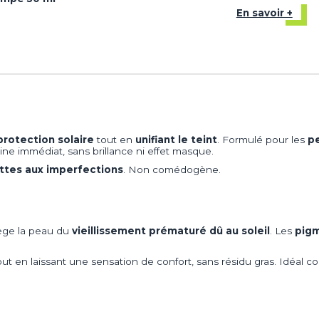
En savoir +
protection solaire
tout en
unifiant le teint
. Formulé pour les
pe
ne immédiat, sans brillance ni effet masque.
ettes aux imperfections
. Non comédogène.
otège la peau du
vieillissement prématuré dû au soleil
. Les
pigm
tout en laissant une sensation de confort, sans résidu gras. Idéal c