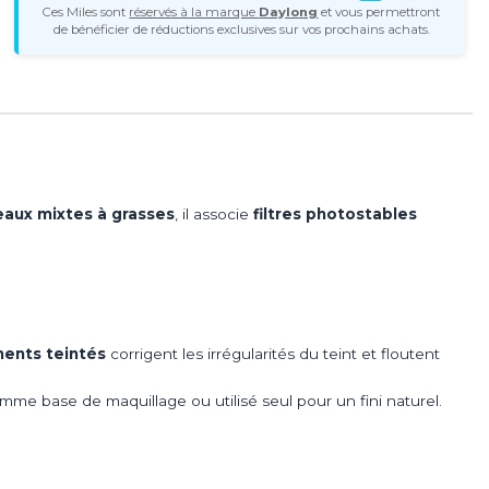
Ces Miles sont
réservés à la marque
Daylong
et vous permettront
de bénéficier de réductions exclusives sur vos prochains achats.
aux mixtes à grasses
, il associe
filtres photostables
ents teintés
corrigent les irrégularités du teint et floutent
omme base de maquillage ou utilisé seul pour un fini naturel.