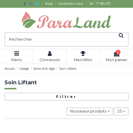
Blog
Contactez-nous
Tél : 71 180 037
0
Menu
Connexion
Mes Miles
Mon panier
Accueil
Visage
Soins Anti-âge
Soin Liftant
Soin Liftant
Filtrer
Nouveaux produits
25