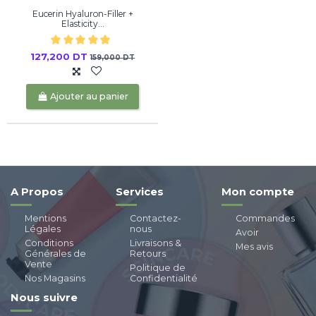
Eucerin Hyaluron-Filler +
Elasticity...
127,200 DT
159,000 DT
Ajouter au panier
A Propos
Services
Mon compte
Mentions
Contactez-
Commandes
Légales
nous
Avoir
Conditions
Livraisons &
Mes avis
Générales de
Retours
Vente
Politique de
Nos Magasins
Confidentialité
Nous suivre