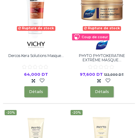
Rupture de stock
Rupture de stock
Coup de coeur
Dercos Kera Solutions Masque...
PHYTO PHYTOKERATINE
EXTRÊME MASQUE...
64,000 DT
97,600 DT
122,000 DT
Détails
Détails
-20%
-20%