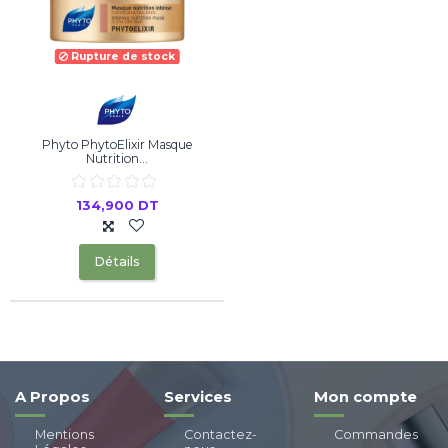
Rupture de stock
Phyto PhytoElixir Masque
Nutrition...
134,900 DT
Détails
A Propos
Services
Mon compte
Mentions
Contactez-
Commandes