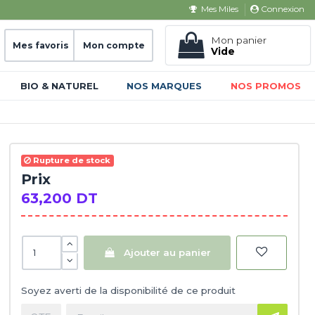
Connexion
Mes Miles
Mon panier
Mes favoris
Mon compte
Vide
BIO & NATUREL
NOS MARQUES
NOS PROMOS
Rupture de stock
Prix
63,200 DT
Ajouter au panier
Soyez averti de la disponibilité de ce produit