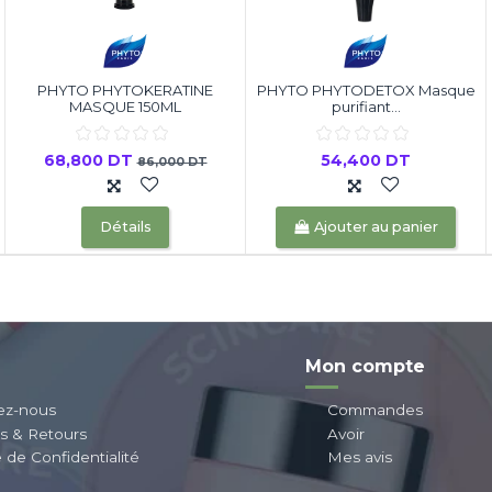
PHYTO PHYTOKERATINE
PHYTO PHYTODETOX Masque
MASQUE 150ML
purifiant...
68,800 DT
54,400 DT
86,000 DT
Détails
Ajouter au panier
Mon compte
ez-nous
Commandes
ns & Retours
Avoir
e de Confidentialité
Mes avis