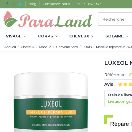
Blog
Contactez-nous
Tél : 71 180 037
VISAGE
CORPS
CHEVEUX
SOLAIRE
Accueil
Cheveux
Masque
Cheveux Secs
LUXEOL Masque réparateur, 20
LUXEOL M
Référence :
6
Avis :
Frais de livr
Livraison gr
Répare 