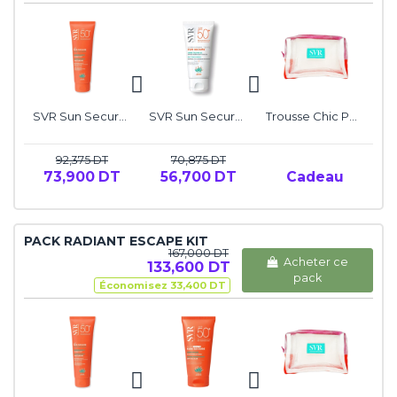
SVR Sun Secure Lait Solaire Hydratant SPF50+
SVR Sun Secure Écran Minéral Peaux Normales à Mixtes
Trousse Chic Pop Pouch SVR
92,375 DT
70,875 DT
73,900 DT
56,700 DT
Cadeau
PACK RADIANT ESCAPE KIT
167,000 DT
Acheter ce
133,600 DT
pack
Économisez 33,400 DT