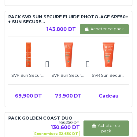
PACK SVR SUN SECURE FLUIDE PHOTO-AGE SPF50+
+ SUN SECURE...
143,800 DT
Acheter ce pack
SVR Sun Secure Fluide Photo-Age SPF50+
SVR Sun Secure Lait Solaire Hydratant SPF50+
SVR Sun Secure Blur SPF50+
69,900 DT
73,900 DT
Cadeau
PACK GOLDEN COAST DUO
163,250 DT
Acheter ce
130,600 DT
pack
Économisez 32,650 DT