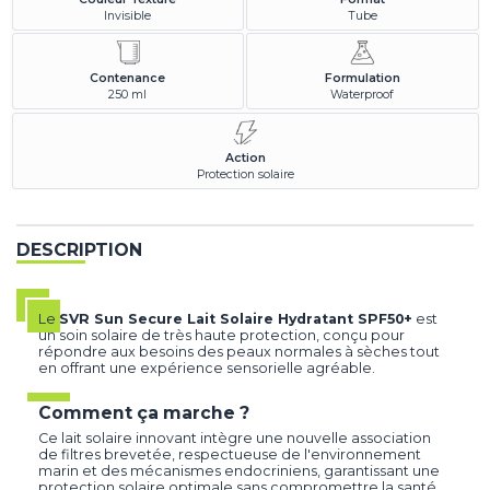
Invisible
Tube
Contenance
Formulation
250 ml
Waterproof
Action
Protection solaire
DESCRIPTION
Le
SVR Sun Secure Lait Solaire Hydratant SPF50+
est
un soin solaire de très haute protection, conçu pour
répondre aux besoins des peaux normales à sèches tout
en offrant une expérience sensorielle agréable.
Comment ça marche ?
Ce lait solaire innovant intègre une nouvelle association
de filtres brevetée, respectueuse de l'environnement
marin et des mécanismes endocriniens, garantissant une
protection solaire optimale sans compromettre la santé