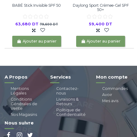
BABÉ Stick Invisible SPF 50
Daylong Sport Crèmee-Gel SPF
50+
63,680 DT
59,400 DT
79,600 DT
Ajouter au panier
Ajouter au panier
A Propos
Services
Mon compte
Mentions
Contactez-
Commandes
Légales
nous
Avoir
Conditions
Livraisons &
Mes avis
Générales de
Retours
Vente
Politique de
Nos Magasins
Confidentialité
Nous suivre