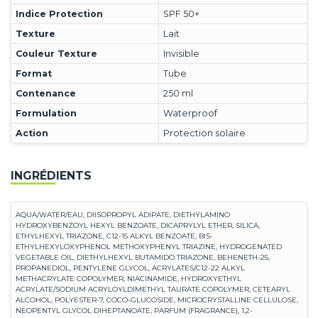
Indice Protection
SPF 50+
Texture
Lait
Couleur Texture
Invisible
Format
Tube
Contenance
250 ml
Formulation
Waterproof
Action
Protection solaire
INGRÉDIENTS
AQUA/WATER/EAU, DIISOPROPYL ADIPATE, DIETHYLAMINO
HYDROXYBENZOYL HEXYL BENZOATE, DICAPRYLYL ETHER, SILICA,
ETHYLHEXYL TRIAZONE, C12-15 ALKYL BENZOATE, BIS-
ETHYLHEXYLOXYPHENOL METHOXYPHENYL TRIAZINE, HYDROGENATED
VEGETABLE OIL, DIETHYLHEXYL BUTAMIDO TRIAZONE, BEHENETH-25,
PROPANEDIOL, PENTYLENE GLYCOL, ACRYLATES/C12-22 ALKYL
METHACRYLATE COPOLYMER, NIACINAMIDE, HYDROXYETHYL
ACRYLATE/SODIUM ACRYLOYLDIMETHYL TAURATE COPOLYMER, CETEARYL
ALCOHOL, POLYESTER-7, COCO-GLUCOSIDE, MICROCRYSTALLINE CELLULOSE,
NEOPENTYL GLYCOL DIHEPTANOATE, PARFUM (FRAGRANCE), 1,2-