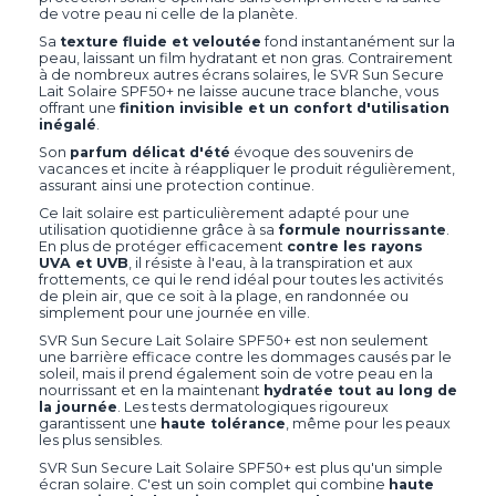
de votre peau ni celle de la planète.
Sa
texture fluide et veloutée
fond instantanément sur la
peau, laissant un film hydratant et non gras. Contrairement
à de nombreux autres écrans solaires, le SVR Sun Secure
Lait Solaire SPF50+ ne laisse aucune trace blanche, vous
offrant une
finition invisible et un confort d'utilisation
inégalé
.
Son
parfum délicat d'été
évoque des souvenirs de
vacances et incite à réappliquer le produit régulièrement,
assurant ainsi une protection continue.
Ce lait solaire est particulièrement adapté pour une
utilisation quotidienne grâce à sa
formule nourrissante
.
En plus de protéger efficacement
contre les rayons
UVA et UVB
, il résiste à l'eau, à la transpiration et aux
frottements, ce qui le rend idéal pour toutes les activités
de plein air, que ce soit à la plage, en randonnée ou
simplement pour une journée en ville.
SVR Sun Secure Lait Solaire SPF50+ est non seulement
une barrière efficace contre les dommages causés par le
soleil, mais il prend également soin de votre peau en la
nourrissant et en la maintenant
hydratée tout au long de
la journée
. Les tests dermatologiques rigoureux
garantissent une
haute tolérance
, même pour les peaux
les plus sensibles.
SVR Sun Secure Lait Solaire SPF50+ est plus qu'un simple
écran solaire. C'est un soin complet qui combine
haute