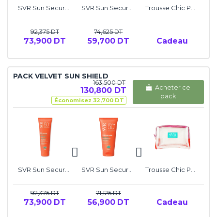
SVR Sun Secure Lait Solaire Hydratant SPF50+
SVR Sun Secure Blur Teinté SPF50+
Trousse Chic Pop Pouch SVR
92,375 DT
74,625 DT
73,900 DT
59,700 DT
Cadeau
PACK VELVET SUN SHIELD
163,500 DT
Acheter ce
130,800 DT
pack
Économisez 32,700 DT
SVR Sun Secure Lait Solaire Hydratant SPF50+
SVR Sun Secure Blur SPF50+
Trousse Chic Pop Pouch SVR
92,375 DT
71,125 DT
73,900 DT
56,900 DT
Cadeau