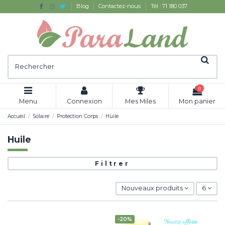
Blog
Contactez-nous
Tél : 71 180 037
0
Menu
Connexion
Mes Miles
Mon panier
Accueil
Solaire
Protection Corps
Huile
Huile
Filtrer
Nouveaux produits
6
-20%