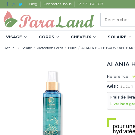
Blog
Contactez-nous
Tél : 71 180 037
VISAGE
CORPS
CHEVEUX
SOLAIRE
Accueil
Solaire
Protection Corps
Huile
ALANIA HUILE BRONZANTE MON
ALANIA 
Référence :
4
Avis :
aucun 
Frais de livr
Livraison gr
pour une
hydraté