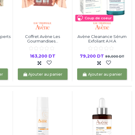
Coup de coeur
xperts
Coffret Avène Les
Avène Cleanance Sérum
Gourmandises...
Exfoliant A.H.A
163,200 DT
79,200 DT
99,000 DT
er
Ajouter au panier
Ajouter au panier