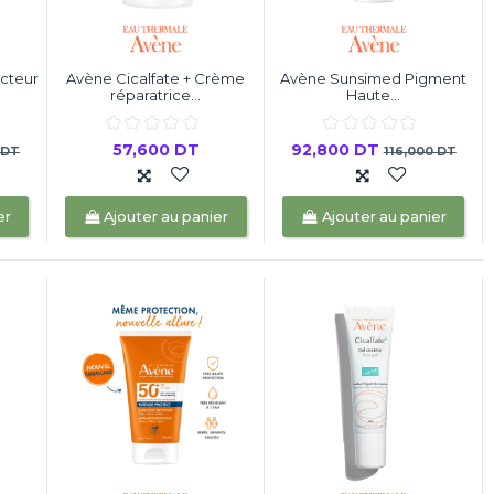
ecteur
Avène Cicalfate + Crème
Avène Sunsimed Pigment
réparatrice...
Haute...
57,600 DT
92,800 DT
 DT
116,000 DT
er
Ajouter au panier
Ajouter au panier