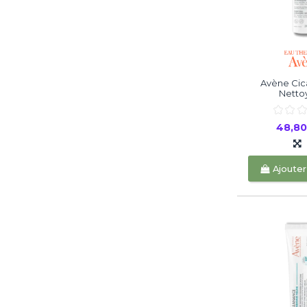
Avène Cica
Nettoy
48,8
Ajouter