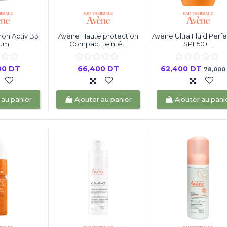
on Activ B3
Avène Haute protection
Avène Ultra Fluid Perf
rum
Compact teinté...
SPF50+...
00 DT
66,400 DT
62,400 DT
78,000
 au panier
Ajouter au panier
Ajouter au pani