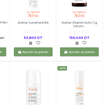
PF50+
Avène Sunsimed KA
Avène Vitamin Activ Cg
Sérum...
92,800 DT
150,400 DT
 DT
er
Ajouter au panier
Ajouter au panier
-20%