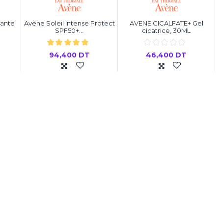
ante
Avène Soleil Intense Protect
AVENE CICALFATE+ Gel
SPF50+...
cicatrice, 30ML
94,400 DT
46,400 DT
er
Ajouter au panier
Ajouter au panier