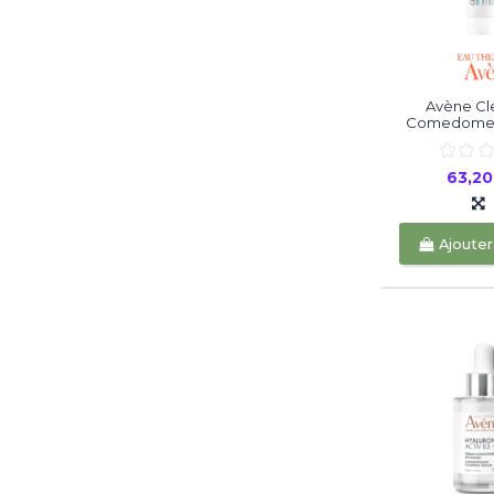
Avène C
Comedomed 
63,2
Ajouter