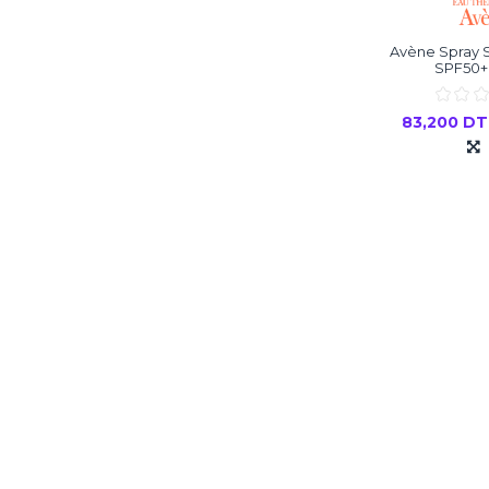
Avène Spray S
SPF50+
83,200 D
Ajouter