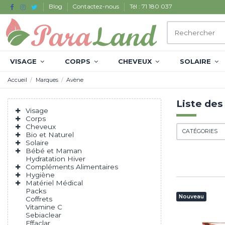
Blog
Contactez-nous
Tél : 71 180 037
VISAGE
CORPS
CHEVEUX
SOLAIRE
Accueil
Marques
Avène
Liste des
Visage
Corps
Cheveux
CATÉGORIES
Bio et Naturel
Solaire
Bébé et Maman
Hydratation Hiver
Compléments Alimentaires
Hygiène
Matériel Médical
Packs
Nouveau
Coffrets
Vitamine C
Sebiaclear
Effaclar