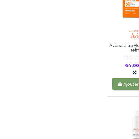
Avène Ultra Fl
Teint
64,0
Ajouter