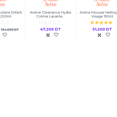
olaire Enfant
Avène Cleanance Hydra
Avène Mousse Nettoy
 200ml
Crème Lavante...
Visage 150ml
T
47,200 DT
51,200 DT
104,000 DT
 au panier
Ajouter au panier
Ajouter au pani