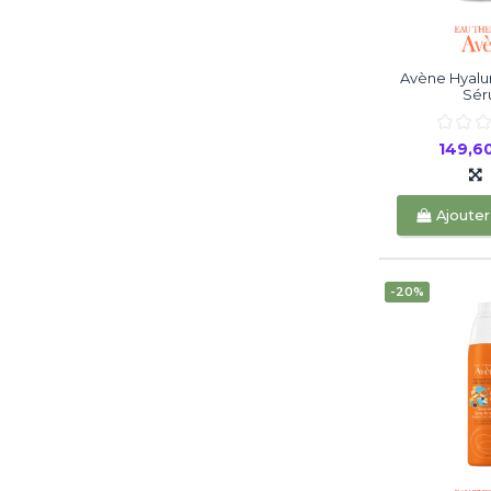
Avène Hyalur
Sé
149,6
Ajouter
-20%