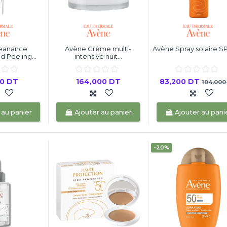
leanance
Avène Crème multi-
Avène Spray solaire S
Peeling...
intensive nuit...
00 DT
164,000 DT
83,200 DT
104,000
 au panier
Ajouter au panier
Ajouter au pani
-20%