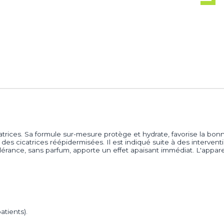
catrices. Sa formule sur-mesure protège et hydrate, favorise la bon
 des cicatrices réépidermisées. Il est indiqué suite à des intervent
 tolérance, sans parfum, apporte un effet apaisant immédiat. L'appa
tients).