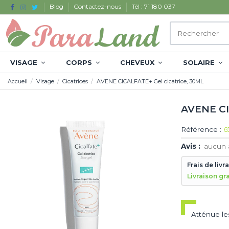
Blog
Contactez-nous
Tél : 71 180 037
VISAGE
CORPS
CHEVEUX
SOLAIRE
Accueil
Visage
Cicatrices
AVENE CICALFATE+ Gel cicatrice, 30ML
AVENE CI
Référence :
6
Avis :
aucun 
Frais de livr
Livraison gr
Atténue les