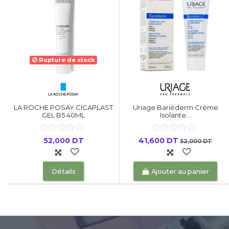
Rupture de stock
LA ROCHE POSAY CICAPLAST
Uriage Bariéderm Crème
GEL B5 40ML
Isolante...
52,000 DT
41,600 DT
52,000 DT
Détails
Ajouter au panier