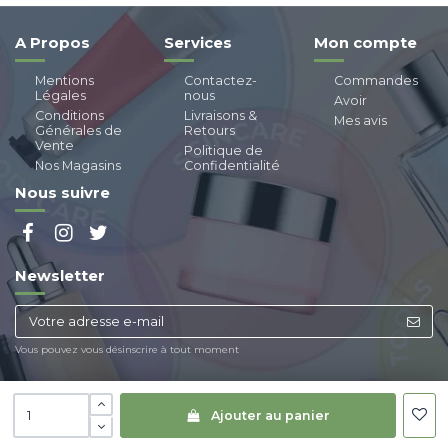
A Propos
Services
Mon compte
Mentions
Contactez-
Commandes
Légales
nous
Avoir
Conditions
Livraisons &
Mes avis
Générales de
Retours
Vente
Politique de
Nos Magasins
Confidentialité
Nous suivre
Newsletter
Vous pouvez vous désinscrire à tout moment
Ajouter au panier
© Copyright
Paraland
| Tous droits réservés