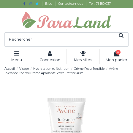
Blog
Contactez-nous
Tél : 71 180 037
0
Menu
Connexion
Mes Miles
Mon panier
Accueil
Visage
Hydratation et Nutrition
Crème Peau Sensible
Avène
Tolérance Control Crème Apaisante Restauratrice 40ml