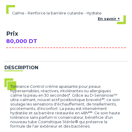
Calme - Renforce la barrière cutanée - Hydrate
En savoir +
Prix
80,000 DT
DESCRIPTION
Tolérance Control crème apaisante pour peaux
hypersensibles, réactives, intolérantes ou allergiques
calme la peau en 30 secondes*. Grâce au D-Sensinose™
ultra-calmant, nouvel actif postbiotique breveté**, ce soin
soulage les sensations d'échauffement, de tiraillements,
picotements, d'inconfort. La peau est intensément
hydratée et sa barrière restaurée en 48h***. Ce soin haute
tolérance sans parfum ni conservateur, bénéficie d'un
nouveau tube Cosmétique Stérile® qui préserve la
formule de l'air extérieur et des bactéries.