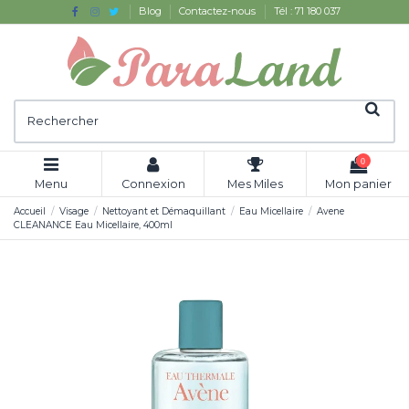
Blog
Contactez-nous
Tél : 71 180 037
0
Menu
Connexion
Mes Miles
Mon panier
Accueil
Visage
Nettoyant et Démaquillant
Eau Micellaire
Avene
CLEANANCE Eau Micellaire, 400ml