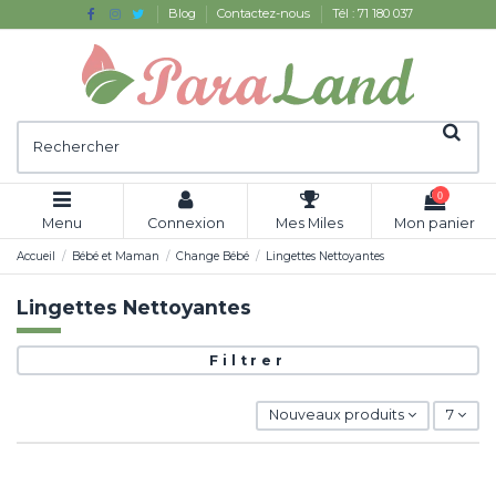
Blog
Contactez-nous
Tél : 71 180 037
0
Menu
Connexion
Mes Miles
Mon panier
Accueil
Bébé et Maman
Change Bébé
Lingettes Nettoyantes
Lingettes Nettoyantes
Filtrer
Nouveaux produits
7