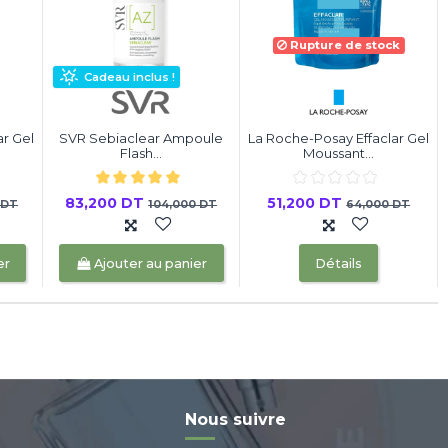
Rupture de stock
Cadeau inclus !
ar Gel
SVR Sebiaclear Ampoule
La Roche-Posay Effaclar Gel
Flash...
Moussant...
83,200 DT
51,200 DT
 DT
104,000 DT
64,000 DT
er
Ajouter au panier
Détails
Nous suivre