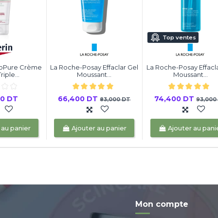
Top ventes
moPure Crème
La Roche-Posay Effaclar Gel
La Roche-Posay Effacl
iple...
Moussant...
Moussant...
00 DT
66,400 DT
74,400 DT
83,000 DT
93,000
 au panier
Ajouter au panier
Ajouter au pani
Mon compte