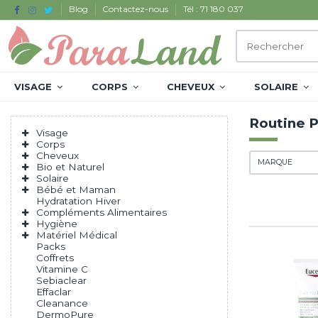
Blog
Contactez-nous
Tél : 71 180 037
VISAGE
CORPS
CHEVEUX
SOLAIRE
Routine 
Visage
Corps
Cheveux
MARQUE
Bio et Naturel
Solaire
Bébé et Maman
Hydratation Hiver
Compléments Alimentaires
Hygiène
Matériel Médical
Packs
Coffrets
Vitamine C
Sebiaclear
Effaclar
Cleanance
DermoPure