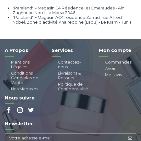
"Paraland"
-
Magasin C4 Résidence les Emeraudes - Ain
Zaghouan Nord, La Marsa 2046
"Paraland"
-
Magasin AC4 résidence Zarrad, rue Alfred
Nobel, Zone d’activité Khaireddine (Lac 3) - Le Kram - Tunis
A Propos
Services
Mon compte
Mentions
Contactez-
Commandes
Légales
nous
Avoir
Conditions
Livraisons &
Mes avis
Générales de
Retours
Vente
Politique de
Nos Magasins
Confidentialité
Nous suivre
Newsletter