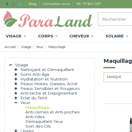
Blog
Contactez-nous
Tél : 71 180 037
VISAGE
CORPS
CHEVEUX
SOLAIRE
Accueil
Visage
Yeux
Maquillage
Maquilla
Visage
Nettoyant et Démaquillant
Soins Anti-âge
MARQUE
Hydratation et Nutrition
Peaux Mixtes, Grasses, Acné
Peaux Sensibles et Rougeurs
Anti-tache et Dépigmentant
Eclat du Teint
Yeux
Maquillage
Anti-cernes et Anti-poches
Anti-rides
Démaquillant Yeux
Soin des Cils
Lèvres