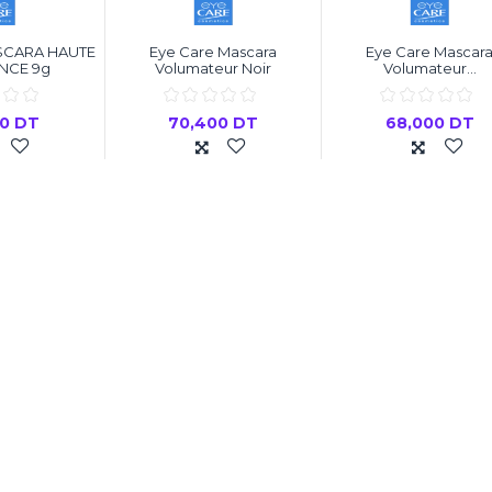
SCARA HAUTE
Eye Care Mascara
Eye Care Mascar
NCE 9g
Volumateur Noir
Volumateur...
00 DT
70,400 DT
68,000 DT
 au panier
Ajouter au panier
Ajouter au pani