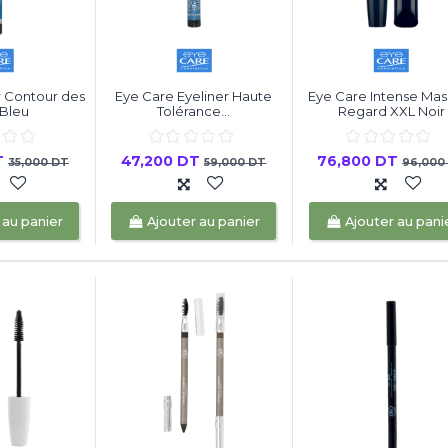
r Contour des
Eye Care Eyeliner Haute
Eye Care Intense Mas
Bleu
Tolérance...
Regard XXL Noir
T
47,200 DT
76,800 DT
35,000 DT
59,000 DT
96,000
 au panier
Ajouter au panier
Ajouter au pani