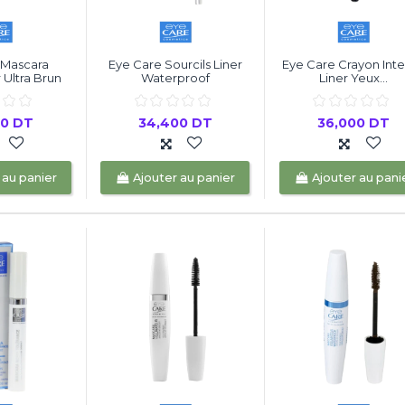
 Mascara
Eye Care Sourcils Liner
Eye Care Crayon Int
Ultra Brun
Waterproof
Liner Yeux...
00 DT
34,400 DT
36,000 DT
 au panier
Ajouter au panier
Ajouter au pani