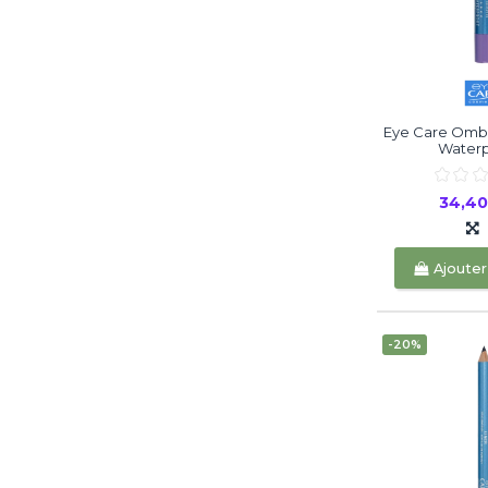
Eye Care Ombr
Waterpr
34,4
Ajouter
-20%