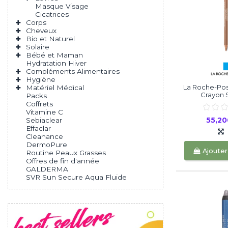
Masque Visage
Cicatrices
Corps
Cheveux
Bio et Naturel
Solaire
Bébé et Maman
Hydratation Hiver
Compléments Alimentaires
Hygiène
La Roche-Pos
Matériel Médical
Crayon S
Packs
Coffrets
Vitamine C
55,2
Sebiaclear
Effaclar
Cleanance
DermoPure
Ajouter
Routine Peaux Grasses
Offres de fin d'année
GALDERMA
SVR Sun Secure Aqua Fluide