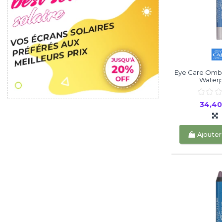
Eye Care Ombr
Waterpr
34,4
Ajouter