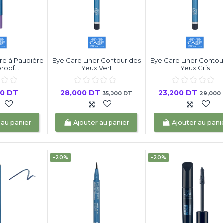
e à Paupière
Eye Care Liner Contour des
Eye Care Liner Contou
oof...
Yeux Vert
Yeux Gris
00 DT
28,000 DT
23,200 DT
35,000 DT
29,000
 au panier
Ajouter au panier
Ajouter au pani
-20%
-20%