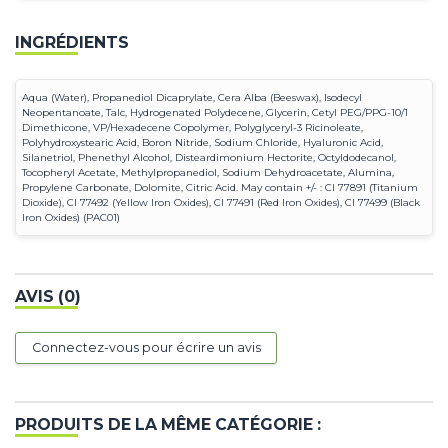
INGRÉDIENTS
Aqua (Water), Propanediol Dicaprylate, Cera Alba (Beeswax), Isodecyl
Neopentanoate, Talc, Hydrogenated Polydecene, Glycerin, Cetyl PEG/PPG-10/1
Dimethicone, VP/Hexadecene Copolymer, Polyglyceryl-3 Ricinoleate,
Polyhydroxystearic Acid, Boron Nitride, Sodium Chloride, Hyaluronic Acid,
Silanetriol, Phenethyl Alcohol, Disteardimonium Hectorite, Octyldodecanol,
Tocopheryl Acetate, Methylpropanediol, Sodium Dehydroacetate, Alumina,
Propylene Carbonate, Dolomite, Citric Acid. May contain +/- : CI 77891 (Titanium
Dioxide), CI 77492 (Yellow Iron Oxides), CI 77491 (Red Iron Oxides), CI 77499 (Black
Iron Oxides) (PAC01)
AVIS (0)
Connectez-vous pour écrire un avis
PRODUITS DE LA MÊME CATÉGORIE :