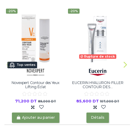
-20%
-20%
Rupture de stock
Top ventes
Novexpert Contour des Yeux
EUCERIN HYALURON-FILLER
Lifting Éclat
CONTOUR DES...
71,200 DT
85,600 DT
89,000 DT
107,000 DT
Ajouter au panier
Détails