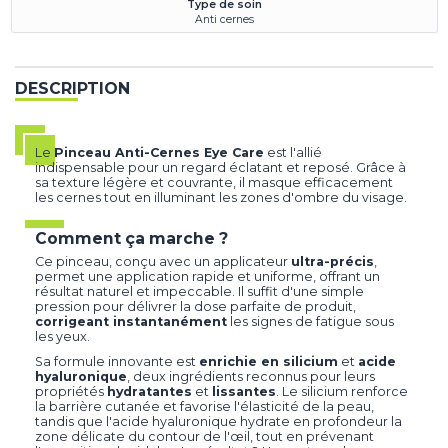
Type de soin
Anti cernes
DESCRIPTION
Le
Pinceau Anti-Cernes Eye Care
est l'allié
indispensable pour un regard éclatant et reposé. Grâce à
sa texture légère et couvrante, il masque efficacement
les cernes tout en illuminant les zones d'ombre du visage.
Comment ça marche ?
Ce pinceau, conçu avec un applicateur
ultra-précis
,
permet une application rapide et uniforme, offrant un
résultat naturel et impeccable. Il suffit d'une simple
pression pour délivrer la dose parfaite de produit,
corrigeant instantanément
les signes de fatigue sous
les yeux.
Sa formule innovante est
enrichie en silicium
et
acide
hyaluronique
, deux ingrédients reconnus pour leurs
propriétés
hydratantes
et
lissantes
. Le silicium renforce
la barrière cutanée et favorise l'élasticité de la peau,
tandis que l'acide hyaluronique hydrate en profondeur la
zone délicate du contour de l'œil, tout en prévenant