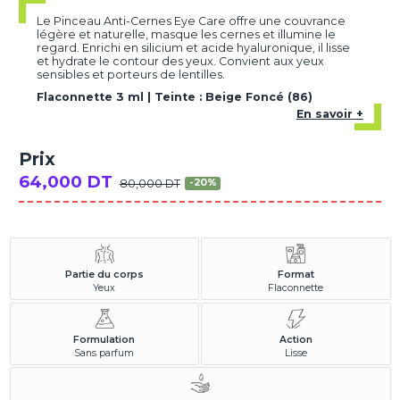
Le Pinceau Anti-Cernes Eye Care offre une couvrance
légère et naturelle, masque les cernes et illumine le
regard. Enrichi en silicium et acide hyaluronique, il lisse
et hydrate le contour des yeux. Convient aux yeux
sensibles et porteurs de lentilles.
Flaconnette 3 ml | Teinte : Beige Foncé (86)
En savoir +
Prix
64,000 DT
80,000 DT
-20%
Partie du corps
Format
Yeux
Flaconnette
Formulation
Action
Sans parfum
Lisse