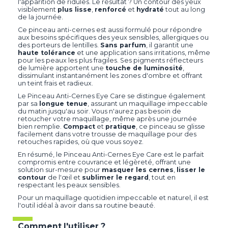
l'apparition de ridules. Le résultat ? Un contour des yeux
visiblement
plus lisse
,
renforcé
et
hydraté
tout au long
de la journée.
Ce pinceau anti-cernes est aussi formulé pour répondre
aux besoins spécifiques des yeux sensibles, allergiques ou
des porteurs de lentilles.
Sans parfum
, il garantit une
haute tolérance
et une application sans irritations, même
pour les peaux les plus fragiles. Ses pigments réflecteurs
de lumière apportent une
touche de luminosité
,
dissimulant instantanément les zones d'ombre et offrant
un teint frais et radieux.
Le Pinceau Anti-Cernes Eye Care se distingue également
par sa
longue tenue
, assurant un maquillage impeccable
du matin jusqu'au soir. Vous n'aurez pas besoin de
retoucher votre maquillage, même après une journée
bien remplie.
Compact
et
pratique
, ce pinceau se glisse
facilement dans votre trousse de maquillage pour des
retouches rapides, où que vous soyez.
En résumé, le Pinceau Anti-Cernes Eye Care est le parfait
compromis entre couvrance et légèreté, offrant une
solution sur-mesure pour
masquer les cernes
,
lisser le
contour
de l'œil et
sublimer le regard
, tout en
respectant les peaux sensibles.
Pour un maquillage quotidien impeccable et naturel, il est
l'outil idéal à avoir dans sa routine beauté.
Comment l'utiliser ?