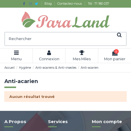
Blog
Contactez-nous
Tél : 71 180 037
0
Menu
Connexion
Mes Miles
Mon panier
Accueil
Hygiène
Anti-acariens & Anti-insectes
Anti-acarien
Anti-acarien
Aucun résultat trouvé
A Propos
Services
Mon compte