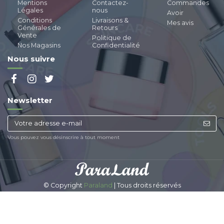
Mentions
Contactez-
Commandes
Légales
nous
Avoir
Conditions
Livraisons &
Mes avis
Générales de
Retours
Vente
Politique de
Nos Magasins
Confidentialité
Nous suivre
Newsletter
Vous pouvez vous désinscrire à tout moment
© Copyright
Paraland
| Tous droits réservés