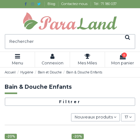
Blog
Contactez-nous
Tél : 71 180 037
0
Menu
Connexion
Mes Miles
Mon panier
Accueil
Hygiène
Bain et Douche
Bain & Douche Enfants
Bain & Douche Enfants
Filtrer
Nouveaux produits
17
-20%
-20%