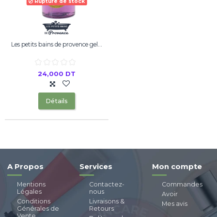
Rupture de stock
Les petits bains de provence gel...
24,000 DT
Détails
A Propos
Services
Mon compte
Mentions
Contactez-
Commandes
Légales
nous
Avoir
Conditions
Livraisons &
Mes avis
Générales de
Retours
Vente