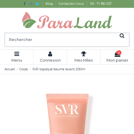
Blog
Contactez-nous
Tél : 71 180 037
0
Menu
Connexion
Mes Miles
Mon panier
Accueil
Corps
SVR topialyse baume lavant 200ml