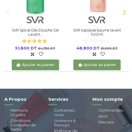
SVR Spirial Déo Douche Gel
SVR topialyse baume lavant
Lavant...
400ml
51,800 DT
48,800 DT
64,750 DT
61,000 DT
Ajouter au panier
Ajouter au panier
A Propos
Services
Mon compte
Mentions
Contactez-
Commandes
Légales
nous
Avoir
Conditions
Livraisons &
Mes avis
Générales de
Retours
Vente
Politique de