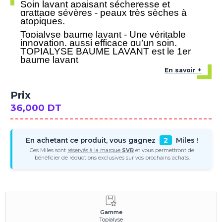
Soin lavant apaisant sécheresse et
grattage sévères - peaux très sèches à
atopiques.
Topialyse baume lavant - Une véritable
innovation, aussi efficace qu’un soin,
TOPIALYSE BAUME LAVANT est le 1er
baume lavant
En savoir +
Prix
36,000 DT
En achetant ce produit, vous gagnez
2
Miles !
Ces Miles sont
réservés à la marque
SVR
et vous permettront de
bénéficier de réductions exclusives sur vos prochains achats.
Gamme
Topialyse