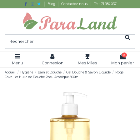
Blog
Contactez-nous
Tél : 71 180 037
0
Menu
Connexion
Mes Miles
Mon panier
Accueil
Hygiène
Bain et Douche
Gel Douche & Savon Liquide
Rogé
Cavaillès Huile de Douche Peau Atopique 500ml