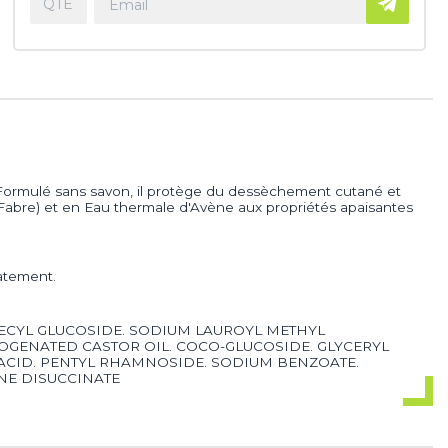
. Formulé sans savon, il protège du dessèchement cutané et
re Fabre) et en Eau thermale d'Avène aux propriétés apaisantes
atement.
DECYL GLUCOSIDE. SODIUM LAUROYL METHYL
OGENATED CASTOR OIL. COCO-GLUCOSIDE. GLYCERYL
C ACID. PENTYL RHAMNOSIDE. SODIUM BENZOATE.
NE DISUCCINATE