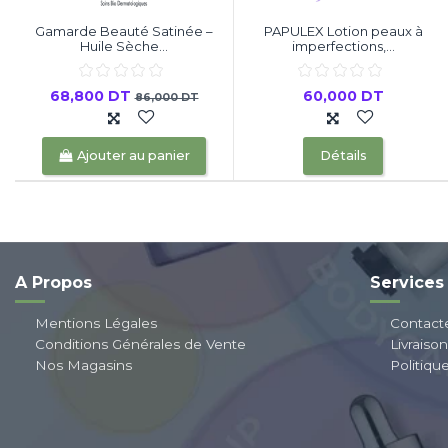
Gamarde Beauté Satinée –
PAPULEX Lotion peaux à
Huile Sèche...
imperfections,...
68,800 DT
60,000 DT
86,000 DT
Ajouter au panier
Détails
A Propos
Services
Mentions Légales
Contact
Conditions Générales de Vente
Livraiso
Nos Magasins
Politiqu