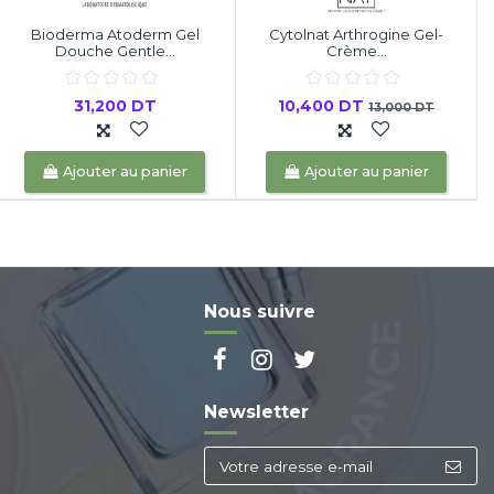
Bioderma Atoderm Gel
Cytolnat Arthrogine Gel-
Douche Gentle...
Crème...
31,200 DT
10,400 DT
13,000 DT
Ajouter au panier
Ajouter au panier
Nous suivre
Newsletter