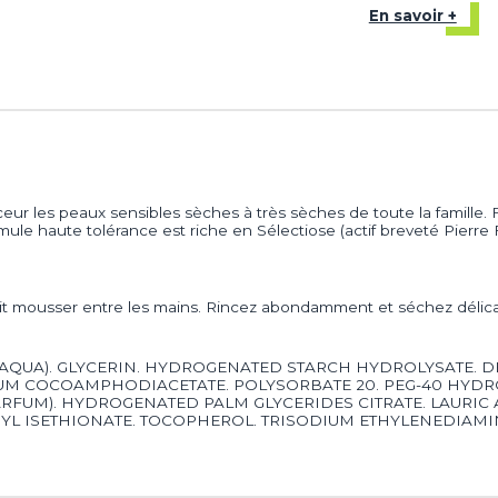
En savoir +
ceur les peaux sensibles sèches à très sèches de toute la famille
 formule haute tolérance est riche en Sélectiose (actif breveté Pier
fait mousser entre les mains. Rincez abondamment et séchez délic
(AQUA). GLYCERIN. HYDROGENATED STARCH HYDROLYSATE. 
DIUM COCOAMPHODIACETATE. POLYSORBATE 20. PEG-40 HYDR
(PARFUM). HYDROGENATED PALM GLYCERIDES CITRATE. LAURI
YL ISETHIONATE. TOCOPHEROL. TRISODIUM ETHYLENEDIAMI