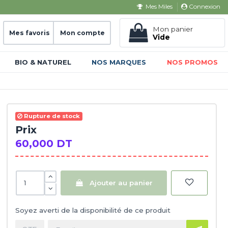
Connexion
Mes Miles
Mon panier
Mes favoris
Mon compte
Vide
BIO & NATUREL
NOS MARQUES
NOS PROMOS
Rupture de stock
Prix
60,000 DT
Ajouter au panier
Soyez averti de la disponibilité de ce produit