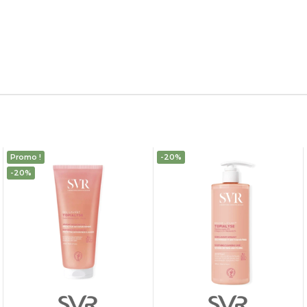
Promo !
-20%
-20%