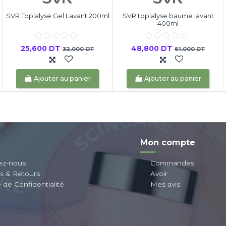
SVR Topialyse Gel Lavant 200ml
SVR topialyse baume lavant
400ml
25,600 DT
48,800 DT
32,000 DT
61,000 DT
Ajouter au panier
Ajouter au panier
Mon compte
ez-nous
Commandes
ns & Retours
Avoir
e de Confidentialité
Mes avis