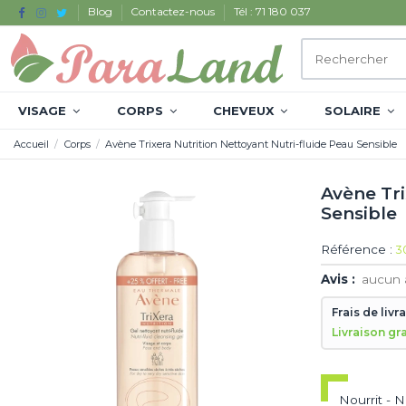
Blog
Contactez-nous
Tél : 71 180 037
VISAGE
CORPS
CHEVEUX
SOLAIRE
Accueil
Corps
Avène Trixera Nutrition Nettoyant Nutri-fluide Peau Sensible
Avène Tri
Sensible
Référence :
3
Avis :
aucun 
Frais de livr
Livraison gr
Nourrit - N