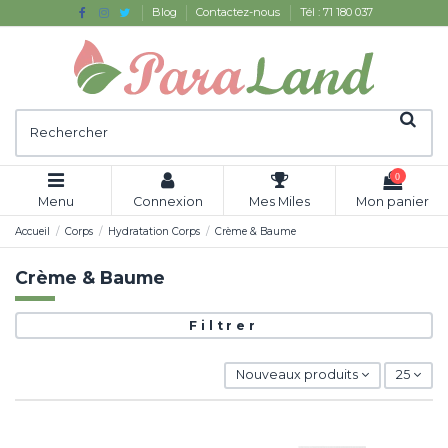
Blog
Contactez-nous
Tél : 71 180 037
0
Menu
Connexion
Mes Miles
Mon panier
Accueil
Corps
Hydratation Corps
Crème & Baume
Crème & Baume
Filtrer
Nouveaux produits
25