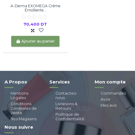
A-Derma EXOMEGA Crème
Émolliente...
70,400 DT
Ajouter au panier
A Propos
Services
Mon compte
Mentions
Contactez-
Commandes
Légales
nous
Avoir
Conditions
Livraisons &
Mes avis
Générales de
Retours
Vente
Politique de
Nos Magasins
Confidentialité
Nous suivre