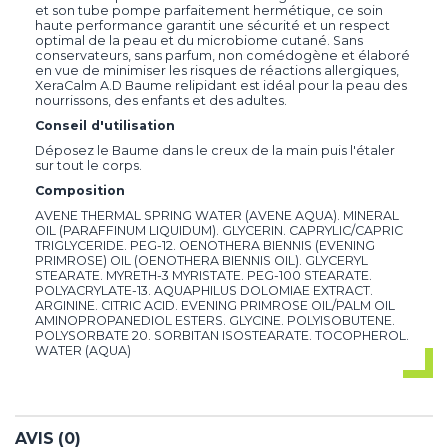
et son tube pompe parfaitement hermétique, ce soin
haute performance garantit une sécurité et un respect
optimal de la peau et du microbiome cutané. Sans
conservateurs, sans parfum, non comédogène et élaboré
en vue de minimiser les risques de réactions allergiques,
XeraCalm A.D Baume relipidant est idéal pour la peau des
nourrissons, des enfants et des adultes.
Conseil d'utilisation
Déposez le Baume dans le creux de la main puis l'étaler
sur tout le corps.
Composition
AVENE THERMAL SPRING WATER (AVENE AQUA). MINERAL
OIL (PARAFFINUM LIQUIDUM). GLYCERIN. CAPRYLIC/CAPRIC
TRIGLYCERIDE. PEG-12. OENOTHERA BIENNIS (EVENING
PRIMROSE) OIL (OENOTHERA BIENNIS OIL). GLYCERYL
STEARATE. MYRETH-3 MYRISTATE. PEG-100 STEARATE.
POLYACRYLATE-13. AQUAPHILUS DOLOMIAE EXTRACT.
ARGININE. CITRIC ACID. EVENING PRIMROSE OIL/PALM OIL
AMINOPROPANEDIOL ESTERS. GLYCINE. POLYISOBUTENE.
POLYSORBATE 20. SORBITAN ISOSTEARATE. TOCOPHEROL.
WATER (AQUA)
AVIS (0)