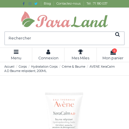
Blog
Contactez-nous
Tél : 71 180 037
0
Menu
Connexion
Mes Miles
Mon panier
Accueil
Corps
Hydratation Corps
Crème & Baume
AVENE XeraCalm
A.D Baume relipidant, 200ML