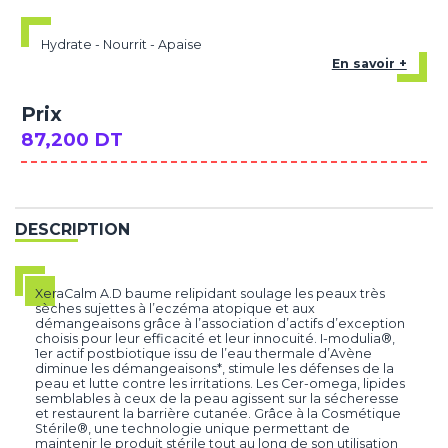
Hydrate - Nourrit - Apaise
En savoir +
Prix
87,200 DT
DESCRIPTION
XeraCalm A.D baume relipidant soulage les peaux très
sèches sujettes à l’eczéma atopique et aux
démangeaisons grâce à l’association d’actifs d’exception
choisis pour leur efficacité et leur innocuité. I-modulia®,
1er actif postbiotique issu de l’eau thermale d’Avène
diminue les démangeaisons*, stimule les défenses de la
peau et lutte contre les irritations. Les Cer-omega, lipides
semblables à ceux de la peau agissent sur la sécheresse
et restaurent la barrière cutanée. Grâce à la Cosmétique
Stérile®, une technologie unique permettant de
maintenir le produit stérile tout au long de son utilisation