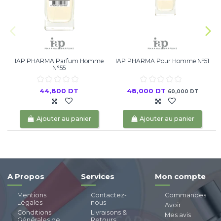
IAP PHARMA Parfum Homme
IAP PHARMA Pour Homme Nº51
N°55
44,800 DT
48,000 DT
60,000 DT
Ajouter au panier
Ajouter au panier
A Propos
Services
Mon compte
Mentions
Contactez-
Commandes
Légales
nous
Avoir
Conditions
Livraisons &
Mes avis
Générales de
Retours