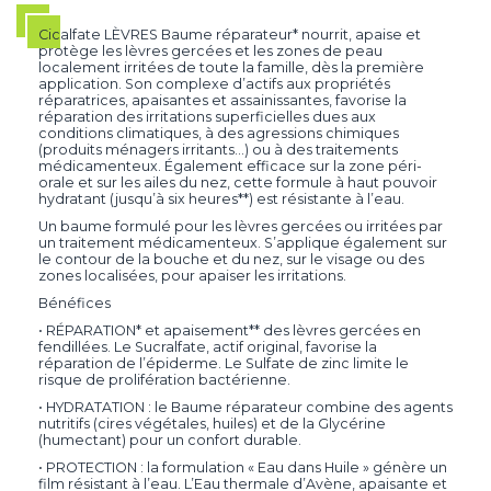
Cicalfate LÈVRES Baume réparateur* nourrit, apaise et
protège les lèvres gercées et les zones de peau
localement irritées de toute la famille, dès la première
application. Son complexe d’actifs aux propriétés
réparatrices, apaisantes et assainissantes, favorise la
réparation des irritations superficielles dues aux
conditions climatiques, à des agressions chimiques
(produits ménagers irritants...) ou à des traitements
médicamenteux. Également efficace sur la zone péri-
orale et sur les ailes du nez, cette formule à haut pouvoir
hydratant (jusqu’à six heures**) est résistante à l’eau.
Un baume formulé pour les lèvres gercées ou irritées par
un traitement médicamenteux. S’applique également sur
le contour de la bouche et du nez, sur le visage ou des
zones localisées, pour apaiser les irritations.
Bénéfices
• RÉPARATION* et apaisement** des lèvres gercées en
fendillées. Le Sucralfate, actif original, favorise la
réparation de l’épiderme. Le Sulfate de zinc limite le
risque de prolifération bactérienne.
• HYDRATATION : le Baume réparateur combine des agents
nutritifs (cires végétales, huiles) et de la Glycérine
(humectant) pour un confort durable.
• PROTECTION : la formulation « Eau dans Huile » génère un
film résistant à l’eau. L’Eau thermale d’Avène, apaisante et