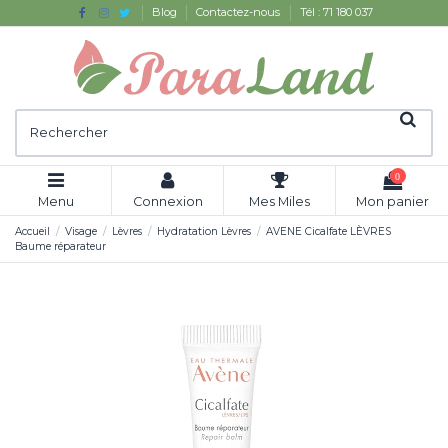
Blog
Contactez-nous
Tél : 71 180 037
0
Menu
Connexion
Mes Miles
Mon panier
Accueil
Visage
Lèvres
Hydratation Lèvres
AVENE Cicalfate LÈVRES
Baume réparateur