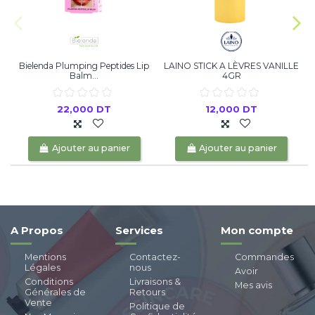
Bielenda Plumping Peptides Lip
LAINO STICK A LÈVRES VANILLE
L
Balm...
4GR
22,000 DT
12,000 DT
Ajouter au panier
Ajouter au panier
A Propos
Services
Mon compte
Mentions
Contactez-
Commandes
Légales
nous
Avoir
Conditions
Livraisons &
Mes avis
Générales de
Retours
Vente
Politique de