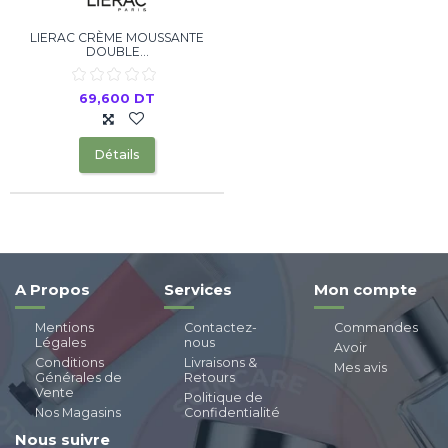
LIERAC CRÈME MOUSSANTE
DOUBLE...
69,600 DT
Détails
A Propos
Services
Mon compte
Mentions
Contactez-
Commandes
Légales
nous
Avoir
Conditions
Livraisons &
Mes avis
Générales de
Retours
Vente
Politique de
Nos Magasins
Confidentialité
Nous suivre