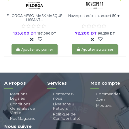
FILORGA MESO-MASK MASQUE
Novexpert exfoliant expert 50ml
LISSANT...
133,600 DT
72,200 DT
167,000 DT
90,250 DT
Ajouter au panier
Ajouter au panier
A Propos
Services
Mon compte
Mentions
Contactez-
Commandes
Légales
nous
Avoir
Conditions
Livraisons &
Mes avis
Générales de
Retours
Vente
Politique de
Nos Magasins
Confidentialité
Nous suivre