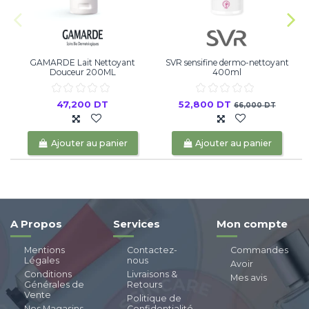
GAMARDE Lait Nettoyant
SVR sensifine dermo-nettoyant
Douceur 200ML
400ml
47,200 DT
52,800 DT
66,000 DT
Ajouter au panier
Ajouter au panier
A Propos
Services
Mon compte
Mentions
Contactez-
Commandes
Légales
nous
Avoir
Conditions
Livraisons &
Mes avis
Générales de
Retours
Vente
Politique de
Nos Magasins
Confidentialité