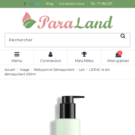
Blog
Contactez-nous
Tél : 71 180 037
0
Menu
Connexion
Mes Miles
Mon panier
Accueil
Visage
Nettoyant et Démaquillant
Lait
LIERAC le lait
démaquillant 200ml