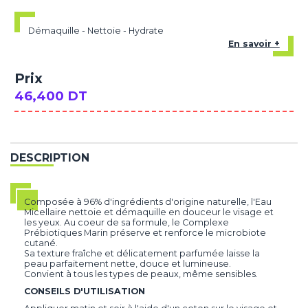
Démaquille - Nettoie - Hydrate
En savoir +
Prix
46,400 DT
DESCRIPTION
Composée à 96% d'ingrédients d'origine naturelle, l'Eau
Micellaire nettoie et démaquille en douceur le visage et
les yeux. Au coeur de sa formule, le Complexe
Prébiotiques Marin préserve et renforce le microbiote
cutané.
Sa texture fraîche et délicatement parfumée laisse la
peau parfaitement nette, douce et lumineuse.
Convient à tous les types de peaux, même sensibles.
CONSEILS D'UTILISATION