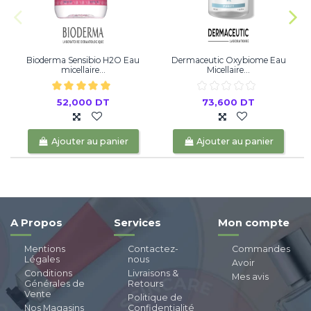
Bioderma Sensibio H2O Eau
Dermaceutic Oxybiome Eau
micellaire...
Micellaire...
52,000 DT
73,600 DT
Ajouter au panier
Ajouter au panier
A Propos
Services
Mon compte
Mentions
Contactez-
Commandes
Légales
nous
Avoir
Conditions
Livraisons &
Mes avis
Générales de
Retours
Vente
Politique de
Nos Magasins
Confidentialité