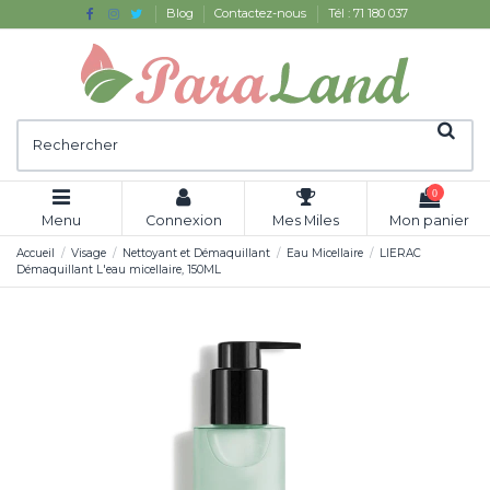
Blog
Contactez-nous
Tél : 71 180 037
0
Menu
Connexion
Mes Miles
Mon panier
Accueil
Visage
Nettoyant et Démaquillant
Eau Micellaire
LIERAC
Démaquillant L'eau micellaire, 150ML